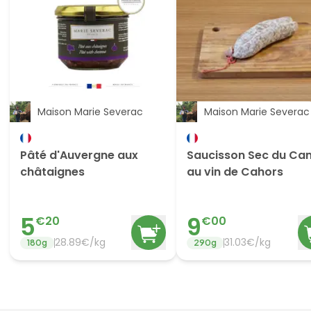
Maison Marie Severac
Maison Marie Severac
Pâté d'Auvergne aux
Saucisson Sec du Can
châtaignes
au vin de Cahors
5
9
€
20
€
00
28.89
€/
kg
31.03
€/
kg
180
g
290
g