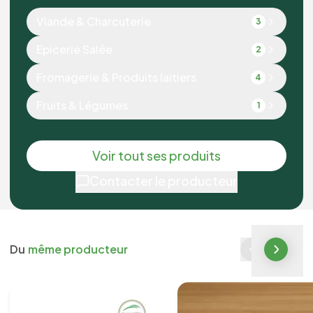
Viande & Charcuterie
3
Epicerie Salée
2
Fromagerie & Produits laitiers
4
Fruits & Légumes
1
Voir tout ses produits
Contacter le producteur
Du
même producteur