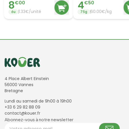
8
4
€
00
€
50
1.33
€/
unité
60.00
€/
kg
6
u
75
g
Informations de contact
4 Place Albert Einstein
56000 Vannes
Bretagne
Lundi au samedi de 9h00 à 19h00
+33 6 29 82 88 09
contact@kouer.fr
Newsletter et réseaux sociaux
Abonnez-vous à notre newsletter
Votre adresse email