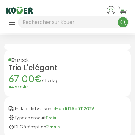
Aller au contenu principal
Rechercher sur Kouer
En stock
Trio L'elégant
67.00
€
/
1.5
kg
44.67
€/
kg
1ʳᵉ date de livraison le
Mardi 11 AoûT 2026
Type de produit
Frais
DLC à réception
2 mois