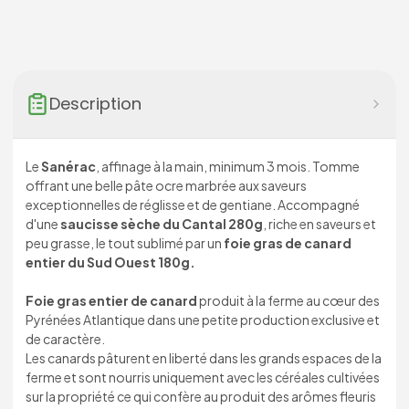
Description
Le
Sanérac
, affinage à la main, minimum 3 mois. Tomme
offrant une belle pâte ocre marbrée aux saveurs
exceptionnelles de réglisse et de gentiane. Accompagné
d'une
saucisse sèche du Cantal 280g
, riche en saveurs et
peu grasse, le tout sublimé par un
foie gras de canard
entier du Sud Ouest 180g.
Foie gras entier de canard
produit à la ferme au cœur des
Pyrénées Atlantique dans une petite production exclusive et
de caractère.
Les canards pâturent en liberté dans les grands espaces de la
ferme et sont nourris uniquement avec les céréales cultivées
sur la propriété ce qui confère au produit des arômes fleuris