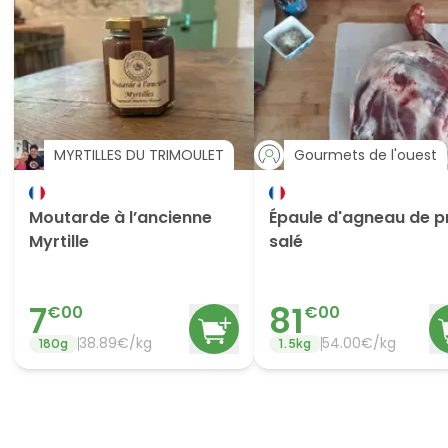
MYRTILLES DU TRIMOULET
Gourmets de l'ouest
Moutarde à l’ancienne
Épaule d'agneau de p
Myrtille
salé
7
81
€
00
€
00
38.89
€/
kg
54.00
€/
kg
180
g
1.5
kg