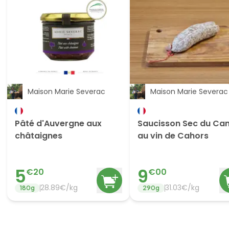
Maison Marie Severac
Maison Marie Severac
Pâté d'Auvergne aux
Saucisson Sec du Can
châtaignes
au vin de Cahors
5
9
€
20
€
00
28.89
€/
kg
31.03
€/
kg
180
g
290
g