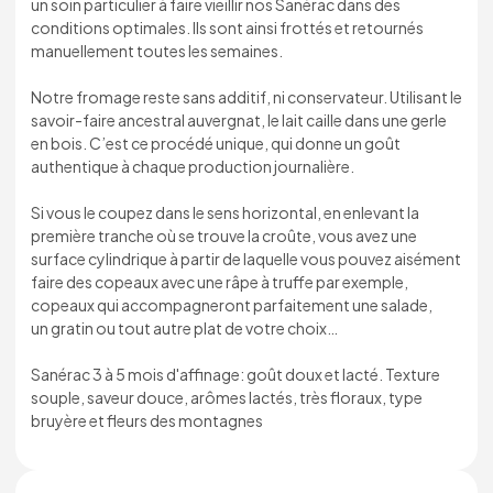
un soin particulier à faire vieillir nos Sanérac dans des
conditions optimales. Ils sont ainsi frottés et retournés
manuellement toutes les semaines.
Notre fromage reste sans additif, ni conservateur. Utilisant le
savoir-faire ancestral auvergnat, le lait caille dans une gerle
en bois. C’est ce procédé unique, qui donne un goût
authentique à chaque production journalière.
Si vous le coupez dans le sens horizontal, en enlevant la
première tranche où se trouve la croûte, vous avez une
surface cylindrique à partir de laquelle vous pouvez aisément
faire des copeaux avec une râpe à truffe par exemple,
copeaux qui accompagneront parfaitement une salade,
un gratin ou tout autre plat de votre choix…
Sanérac 3 à 5 mois d'affinage: goût doux et lacté. Texture
souple, saveur douce, arômes lactés, très floraux, type
bruyère et fleurs des montagnes