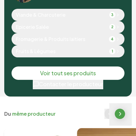
Viande & Charcuterie
3
Epicerie Salée
2
Fromagerie & Produits laitiers
4
Fruits & Légumes
1
Voir tout ses produits
Contacter le producteur
Du
même producteur