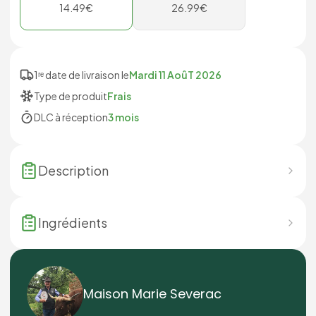
14.49
€
26.99
€
1ʳᵉ date de livraison le
Mardi 11 AoûT 2026
Type de produit
Frais
DLC à réception
3 mois
Description
Ingrédients
Maison Marie Severac