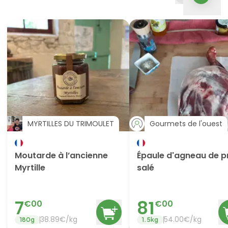
MYRTILLES DU TRIMOULET
Gourmets de l'ouest
Moutarde à l’ancienne
Épaule d'agneau de p
Myrtille
salé
7
81
€
00
€
00
38.89
€/
kg
54.00
€/
kg
180
g
1.5
kg