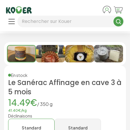
Aller au contenu principal
Rechercher sur Kouer
En stock
Le Sanérac Affinage en cave 3 à
5 mois
14.49
€
/
350
g
41.40
€/
kg
Déclinaisons
Standard
Standard