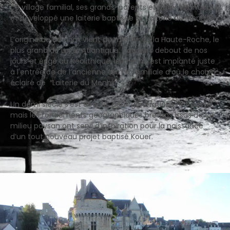
ce village familial, ses grands-parents et parents ont créé
et développé une laiterie baptisée la “Laiterie du Menhir".
L’origine de ce nom vient du menhir de la Haute-Roche, le
plus grand de Loire-Atlantique. Toujours debout de nos
jours et érigé au Néolithique, le menhir est implanté juste
à l'entrée de de l’ancienne ferme familiale d'où le choix
éclairé de “Laiterie du Menhir”.
Un demi siècle s’est écoulé, deux générations ont passé
mais les fondements géographiques bretons issus de ce
milieu paysan ont servi d’inspiration pour la naissance
d’un tout nouveau projet baptisé Kouer.