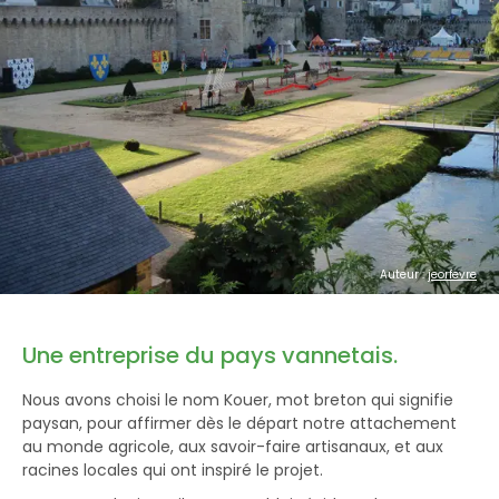
Auteur :
jeorfevre
Une entreprise du pays vannetais.
Nous avons choisi le nom Kouer, mot breton qui signifie
paysan, pour affirmer dès le départ notre attachement
au monde agricole, aux savoir-faire artisanaux, et aux
racines locales qui ont inspiré le projet.