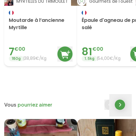
MYRTILLES DU TRIMOULET
Gourmets de l'ouest
Moutarde à l’ancienne
Épaule d'agneau de p
Myrtille
salé
7
81
€
00
€
00
38,89€/Kg
54,00€/Kg
180
g
1.5
kg
Vous
pourriez aimer