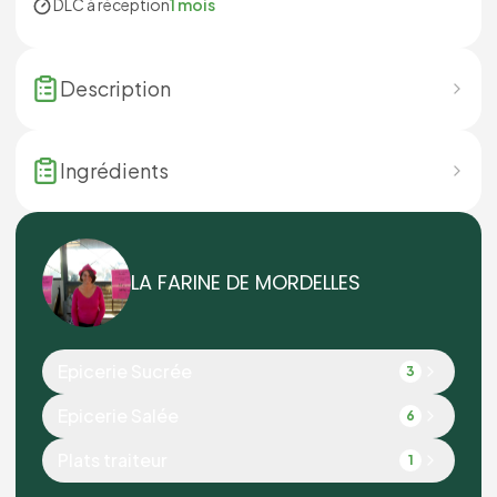
DLC à réception
1 mois
Description
Ingrédients
LA FARINE DE MORDELLES
Epicerie Sucrée
3
Epicerie Salée
6
Plats traiteur
1