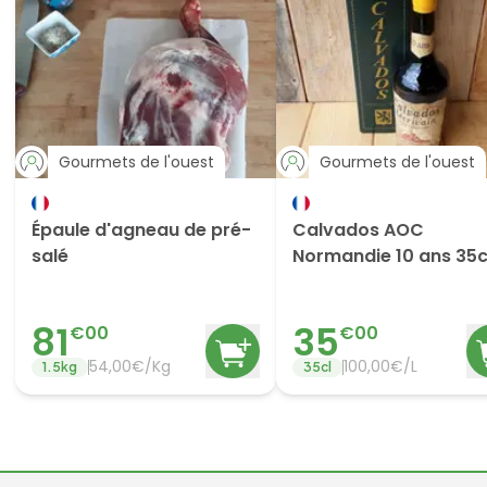
Gourmets de l'ouest
Gourmets de l'ouest
Épaule d'agneau de pré-
Calvados AOC
salé
Normandie 10 ans 35c
81
35
€
00
€
00
54,00€/Kg
100,00€/L
1.5
kg
35
cl