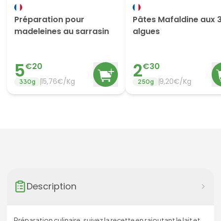
Préparation pour
Pâtes Mafaldine aux 
madeleines au sarrasin
algues
5
2
€
20
€
30
15,76€/Kg
9,20€/Kg
330
g
250
g
Description
Préparation culinaire ,suivez la recette en rajoutant le lait et