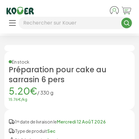
Aller au contenu principal
Rechercher sur Kouer
En stock
Préparation pour cake au
sarrasin 6 pers
5.20
€
/
330
g
15.76
€/
kg
1ʳᵉ date de livraison le
Mercredi 12 AoûT 2026
Type de produit
Sec