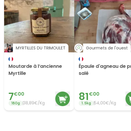
MYRTILLES DU TRIMOULET
Gourmets de l'ouest
Moutarde à l’ancienne
Épaule d'agneau de p
Myrtille
salé
7
81
€
00
€
00
38,89€/Kg
54,00€/Kg
180
g
1.5
kg