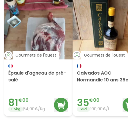
Gourmets de l'ouest
Gourmets de l'ouest
Épaule d'agneau de pré-
Calvados AOC
salé
Normandie 10 ans 35c
81
35
€
00
€
00
54,00€/Kg
100,00€/L
1.5
kg
35
cl