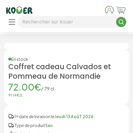
Aller au contenu principal
Rechercher sur Kouer
En stock
Coffret cadeau Calvados et
Pommeau de Normandie
72.00
€
/
79
cl
91.14
€/
L
1ʳᵉ date de livraison le
Jeudi 13 AoûT 2026
Type de produit
Sec