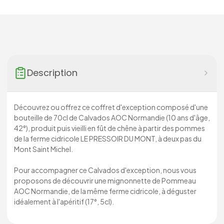
Description
Découvrez ou offrez ce coffret d'exception composé d'une
bouteille de 70cl de Calvados AOC Normandie (10 ans d'âge,
42°), produit puis vieilli en fût de chêne à partir des pommes
de la ferme cidricole LE PRESSOIR DU MONT, à deux pas du
Mont Saint Michel.
Pour accompagner ce Calvados d'exception, nous vous
proposons de découvrir une mignonnette de Pommeau
AOC Normandie, de la même ferme cidricole, à déguster
idéalement à l'apéritif (17°, 5cl).