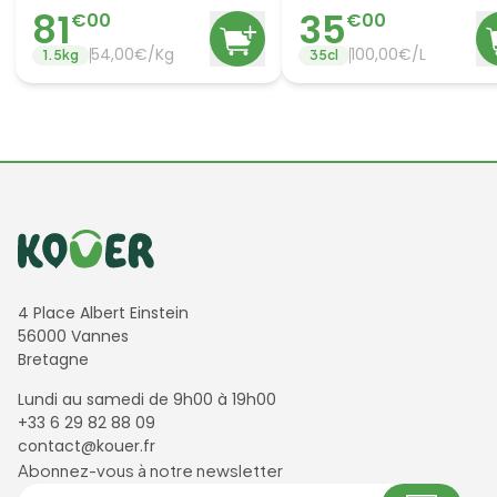
81
35
€
00
€
00
54,00€/Kg
100,00€/L
1.5
kg
35
cl
Informations de contact
4 Place Albert Einstein
56000 Vannes
Bretagne
Lundi au samedi de 9h00 à 19h00
+33 6 29 82 88 09
contact@kouer.fr
Newsletter et réseaux sociaux
Abonnez-vous à notre newsletter
Votre adresse email