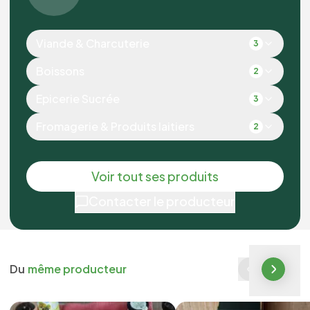
Viande & Charcuterie
3
Boissons
2
Epicerie Sucrée
3
Fromagerie & Produits laitiers
2
Voir tout ses produits
Contacter le producteur
Du
même producteur