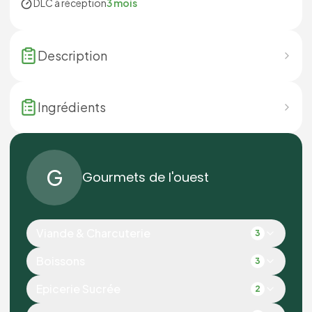
DLC à réception
3 mois
Description
Ingrédients
G
Gourmets de l'ouest
Viande & Charcuterie
3
Boissons
3
Epicerie Sucrée
2