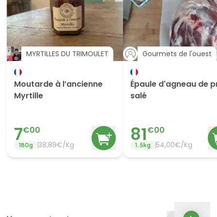
MYRTILLES DU TRIMOULET
Gourmets de l'ouest
Moutarde à l’ancienne
Épaule d'agneau de p
Myrtille
salé
7
81
€
00
€
00
38,89€/Kg
54,00€/Kg
180
g
1.5
kg