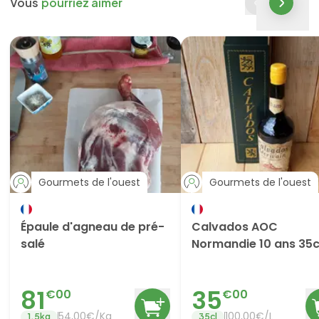
Vous
pourriez aimer
Gourmets de l'ouest
Gourmets de l'ouest
Épaule d'agneau de pré-
Calvados AOC
salé
Normandie 10 ans 35c
81
35
€
00
€
00
54,00€/Kg
100,00€/L
1.5
kg
35
cl