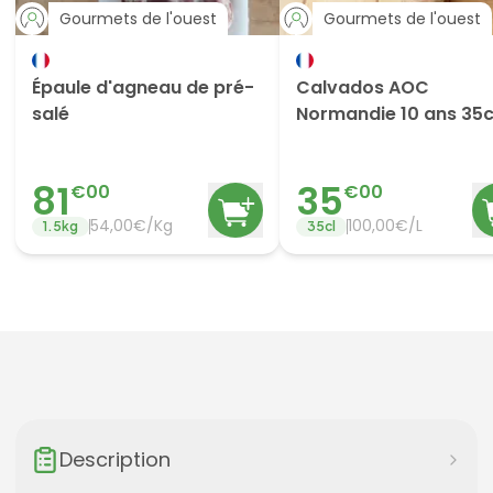
Gourmets de l'ouest
Gourmets de l'ouest
Épaule d'agneau de pré-
Calvados AOC
salé
Normandie 10 ans 35c
81
35
€
00
€
00
54,00€/Kg
100,00€/L
1.5
kg
35
cl
Description