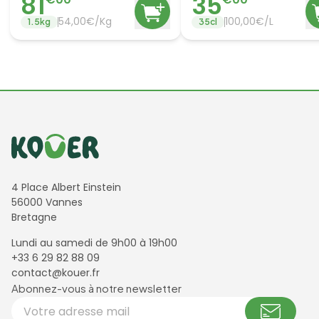
81
35
54,00€/Kg
100,00€/L
1.5
kg
35
cl
Informations de contact
4 Place Albert Einstein
56000 Vannes
Bretagne
Lundi au samedi de 9h00 à 19h00
+33 6 29 82 88 09
contact@kouer.fr
Newsletter et réseaux sociaux
Abonnez-vous à notre newsletter
Votre adresse email