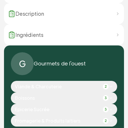
Description
Ingrédients
G
Gourmets de l'ouest
Viande & Charcuterie
2
Boissons
3
Epicerie Sucrée
3
Fromagerie & Produits laitiers
2