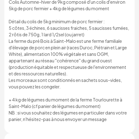
Colis Automne-hiver de 9kg composé d'un colis d'environ
5kg de porc fermier + 4kg de légumes du moment
Détail du colis de 5kg minimum de porc fermier :
5 côtes, 3 échines, 6 saucisses fraiches, 5 saucisses fumées,
2 rôtis de 750g, 1 lard 1/2sel (ou jarret)
La ferme du pré Bois à Saint-Malo est une ferme familiale
d'élevage de porc en plein air (races Duroc, Piétrain et Large
White), alimentation 100% végétale et sans OGM,
appartenant au réseau ''cohérence'' du grand ouest
(production équitable et respectueuse de l'environnement
et des ressources naturelles).
Les morceaux sont conditionnés en sachets sous-vides,
vous pouvez les congeler.
+ 4 kg de légumes du moment de la ferme Tourlourette à
Saint-Malo (cf panier de légumes du moment)
NB : si vous souhaitez des légumes en particulier dans votre
panier, n'hésitez-pas à nous envoyer un message