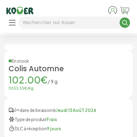
Aller au contenu principal
Rechercher sur Kouer
En stock
Colis Automne
102.00
€
/
9
g
11333.33
€/
kg
1ʳᵉ date de livraison le
Jeudi 13 AoûT 2026
Type de produit
Frais
DLC à réception
9 jours