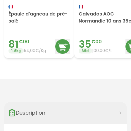
Épaule d'agneau de pré-
Calvados AOC
salé
Normandie 10 ans 35c
81
35
€
00
€
00
54,00€/Kg
100,00€/L
1.5
kg
35
cl
Description