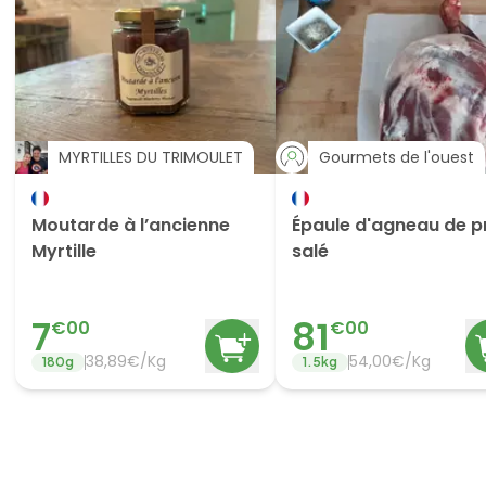
MYRTILLES DU TRIMOULET
Gourmets de l'ouest
Moutarde à l’ancienne
Épaule d'agneau de p
Myrtille
salé
7
81
€
00
€
00
38,89€/Kg
54,00€/Kg
180
g
1.5
kg