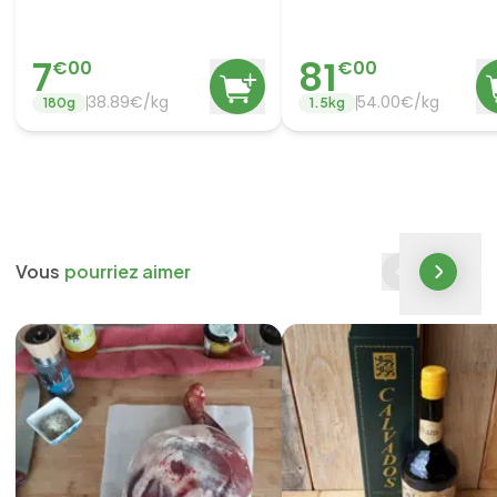
7
81
€
00
€
00
38.89
€/
kg
54.00
€/
kg
180
g
1.5
kg
Vous
pourriez aimer