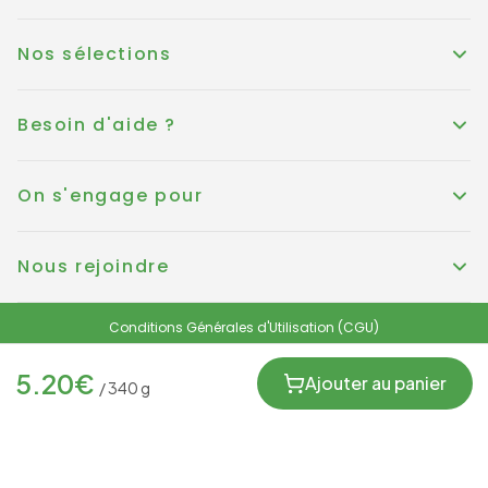
Nos sélections
Besoin d'aide ?
On s'engage pour
Nous rejoindre
Conditions Générales d'Utilisation (CGU)
Conditions générales de vente
Politique de Cookies
Mentions légales
5.20
€
Protection des données personnelles et RGPD
Ajouter au panier
/
340
g
FRANCE
© KOUER France 2025