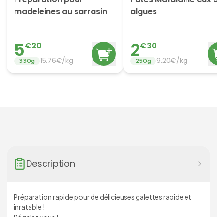
madeleines au sarrasin
algues
5
2
€
20
€
30
15.76
€/
kg
9.20
€/
kg
330
g
250
g
Description
Préparation rapide pour de délicieuses galettes rapide et
inratable !