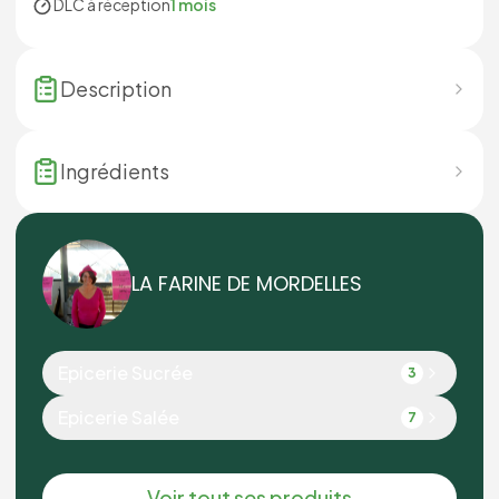
DLC à réception
1 mois
Description
Ingrédients
LA FARINE DE MORDELLES
Epicerie Sucrée
3
Epicerie Salée
7
Voir tout ses produits