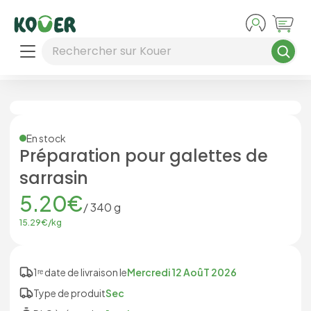
Aller au contenu principal
Rechercher sur Kouer
En stock
Préparation pour galettes de
sarrasin
5.20
€
/
340
g
15.29
€/
kg
1ʳᵉ date de livraison le
Mercredi 12 AoûT 2026
Type de produit
Sec