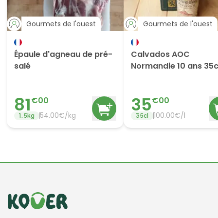
Gourmets de l'ouest
Gourmets de l'ouest
Épaule d'agneau de pré-
Calvados AOC
salé
Normandie 10 ans 35c
81
35
€
00
€
00
54.00
€/
kg
100.00
€/
l
1.5
kg
35
cl
Informations de contact