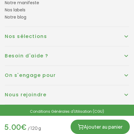
Notre manifeste
Nos labels
Notre blog
Nos sélections
Besoin d'aide ?
On s'engage pour
Nous rejoindre
Conditions Générales d'Utilisation (CGU)
Conditions générales de vente
Politique de Cookies
Mentions légales
5.00
€
Protection des données personnelles et RGPD
Ajouter au panier
/
120
g
FRANCE
© KOUER France 2025