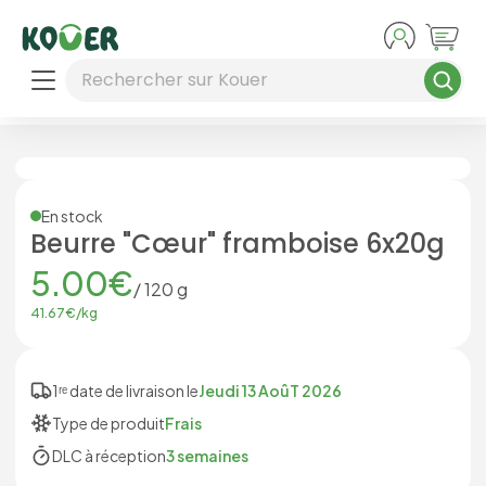
Aller au contenu principal
Rechercher sur Kouer
En stock
Beurre "Cœur" framboise 6x20g
5.00
€
/
120
g
41.67
€/
kg
1ʳᵉ date de livraison le
Jeudi 13 AoûT 2026
Type de produit
Frais
DLC à réception
3 semaines