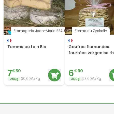
Fromagerie Jean-Marie BEAUDOIN
Ferme du Zyckelin
Tomme au foin Bio
Gaufres flamandes
fourrées vergeoise r
7
6
€
50
€
90
30,00€/Kg
23,00€/Kg
250
g
300
g