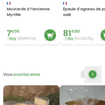
Moutarde à l’ancienne
Épaule d'agneau de p
Myrtille
salé
7
81
€
00
€
00
38,89€/Kg
54,00€/Kg
180
g
1.5
kg
Vous
pourriez aimer