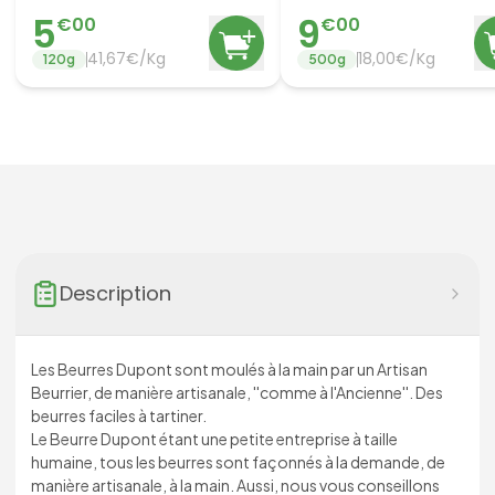
5
9
€
00
€
00
41,67€/Kg
18,00€/Kg
120
g
500
g
Description
Les Beurres Dupont sont moulés à la main par un Artisan
Beurrier, de manière artisanale, ''comme à l'Ancienne''. Des
beurres faciles à tartiner.
Le Beurre Dupont étant une petite entreprise à taille
humaine, tous les beurres sont façonnés à la demande, de
manière artisanale, à la main. Aussi, nous vous conseillons