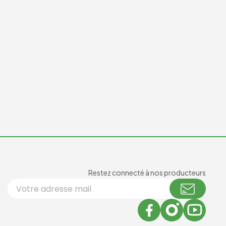
Newsl
Restez connecté à nos producteurs
Votre adresse email