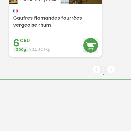
Gaufres flamandes fourrées
vergeoise rhum
6
€
90
23,00€/Kg
300
g
1