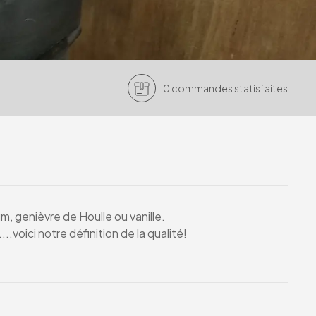
0
commandes
statisfaites
m, genièvre de Houlle ou vanille.
...voici notre définition de la qualité!