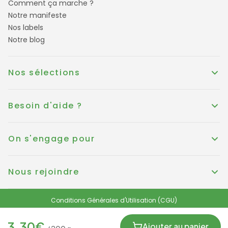
Comment ça marche ?
Notre manifeste
Nos labels
Notre blog
Nos sélections
Besoin d'aide ?
On s'engage pour
Nous rejoindre
Conditions Générales d'Utilisation (CGU)
Conditions générales de vente
Politique de Cookies
Mentions légales
3.30
€
Protection des données personnelles et RGPD
Ajouter au panier