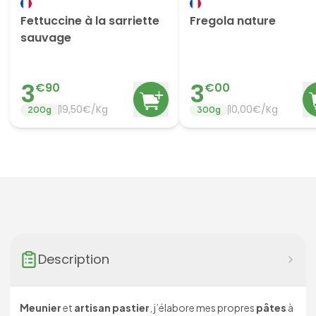
Fettuccine à la sarriette
Fregola nature
sauvage
3
3
€
90
€
00
19,50€/Kg
10,00€/Kg
200
g
300
g
Description
Meunier
et
artisan pastier
, j’élabore mes propres
pâtes
à