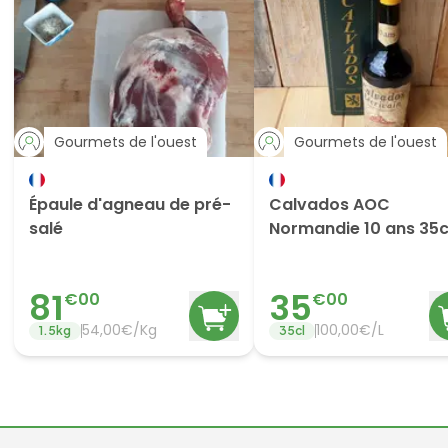
Gourmets de l'ouest
Gourmets de l'ouest
Épaule d'agneau de pré-
Calvados AOC
salé
Normandie 10 ans 35c
81
35
€
00
€
00
54,00€/Kg
100,00€/L
1.5
kg
35
cl