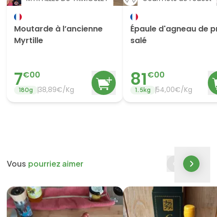
Moutarde à l’ancienne
Épaule d'agneau de p
Myrtille
salé
7
81
€
00
€
00
38,89€/Kg
54,00€/Kg
180
g
1.5
kg
Vous
pourriez aimer