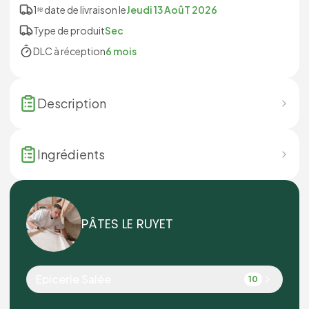
1ʳᵉ date de livraison le
Jeudi 13 AoûT 2026
Type de produit
Sec
DLC à réception
6 mois
Description
Ingrédients
PÂTES LE RUYET
Epicerie Salée
10