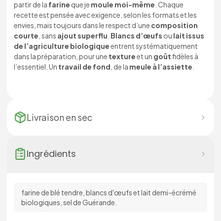
partir de la
farine
que je
moule moi-même
. Chaque
recette est pensée avec exigence, selon les formats et les
envies, mais toujours dans le respect d’une
composition
courte
, sans
ajout superflu
.
Blancs d’œufs
ou
lait issus
de l’agriculture biologique
entrent systématiquement
dans la préparation, pour une
texture
et un
goût
fidèles à
l’essentiel. Un
travail de fond
, de la
meule à l’assiette
.
Livraison en
sec
Ingrédients
farine de blé tendre, blancs d'œufs et lait demi-écrémé
biologiques, sel de Guérande.