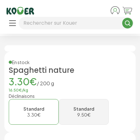
Aller au contenu principal
Rechercher sur Kouer
En stock
Spaghetti nature
3.30
€
/
200
g
16.50
€/
kg
Déclinaisons
Standard
Standard
3.30
€
9.50
€