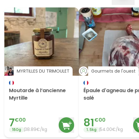
MYRTILLES DU TRIMOULET
Gourmets de l'ouest
Moutarde à l’ancienne
Épaule d'agneau de p
Myrtille
salé
7
81
€
00
€
00
38.89
€/
kg
54.00
€/
kg
180
g
1.5
kg