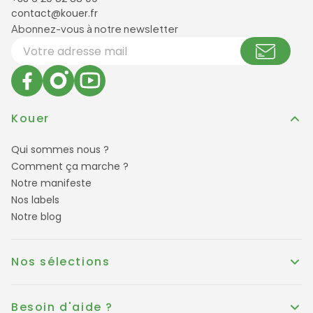
contact@kouer.fr
Newsletter et réseaux sociaux
Abonnez-vous à notre newsletter
Votre adresse email
Kouer
Qui sommes nous ?
Comment ça marche ?
Notre manifeste
Nos labels
Notre blog
Nos sélections
Besoin d'aide ?