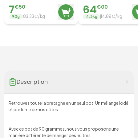
7
64
€
50
€
00
83.33
€/
kg
14.88
€/
kg
90
g
4.3
kg
Description
Retrouvez toute la bretagne en un seul pot. Un mélange iodé
et parfumé de nos côtes.
Avec ce pot de 90 grammes, nous vous proposons une
manière différente de manger des huîtres.