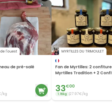
de l'ouest
MYRTILLES DU TRIMOULET
neau de pré-salé
Fan de Myrtilles: 2 confitur
Myrtilles Tradition + 2 Conf
Calines + 2 Coulis
33
€
00
€/
kg
27.97
€/
kg
1.18
kg