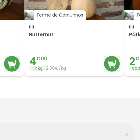
Ferme de Cernunnos
F
Butternut
Pâti
4
2
€
00
€
2.86
€/
kg
1.4
kg
80