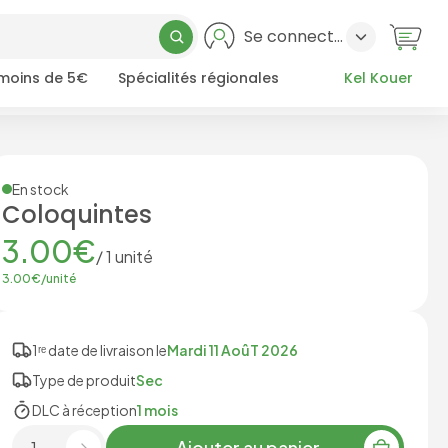
Se connecter
 moins de 5€
Spécialités régionales
Kel Kouer
En stock
Coloquintes
3.00
€
/
1
unité
3.00
€/
unité
1ʳᵉ date de livraison le
Mardi 11 AoûT 2026
Type de produit
Sec
DLC à réception
1 mois
Ajouter au panier