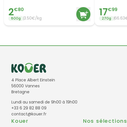
2
17
€
80
€
99
3.50
€/
kg
66.63
800
g
270
g
Informations de contact
4 Place Albert Einstein
56000 Vannes
Bretagne
Lundi au samedi de 9h00 à 19h00
+33 6 29 82 88 09
contact@kouer.fr
Kouer
Nos sélection