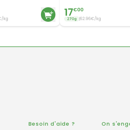
17
€
00
€/
kg
62.96
€/
kg
270
g
s
Besoin d'aide ?
On s'eng