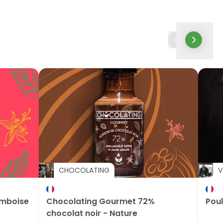
CHOCOLATING
V
amboise
Chocolating Gourmet 72%
Pou
chocolat noir - Nature