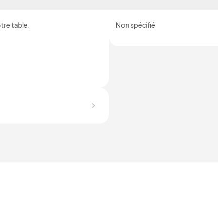
re table.
Non spécifié