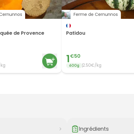
Cernunnos
Ferme de Cernunnos
quée de Provence
Patidou
1
€
50
/
kg
2.50
€/
kg
600
g
Ingrédients