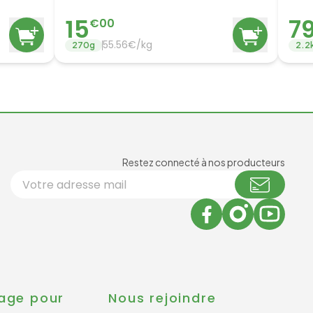
15
7
€
00
55.56
€/
kg
270
g
2.2
Newsl
Restez connecté à nos producteurs
Votre adresse email
age pour
Nous rejoindre