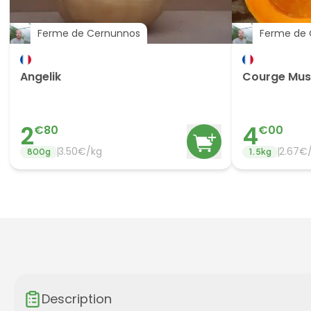
Ferme de Cernunnos
Ferme de 
Angelik
Courge Mus
2
4
€
80
€
00
3.50
€/
kg
2.67
€
800
g
1.5
kg
Description