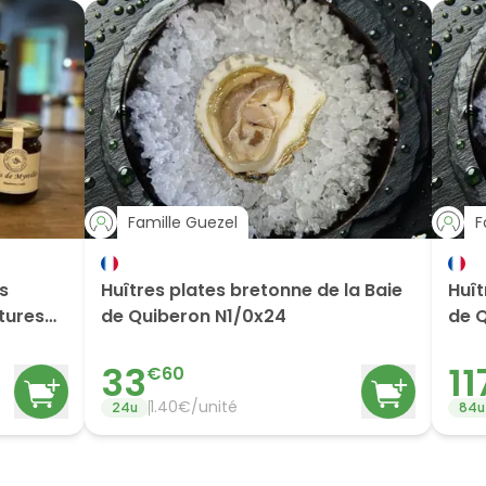
Famille Guezel
F
es
Huîtres plates bretonne de la Baie
Huît
itures
de Quiberon N1/0x24
de 
33
11
€
60
1.40
€/
unité
24
u
84
u