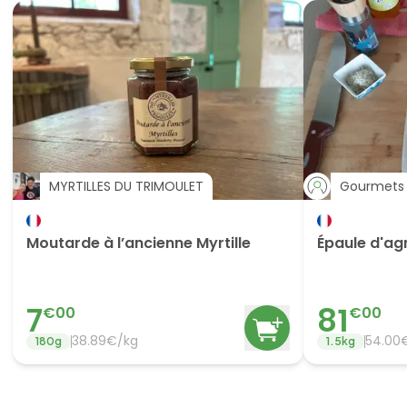
MYRTILLES DU TRIMOULET
Gourmets 
Moutarde à l’ancienne Myrtille
Épaule d'ag
7
81
€
00
€
00
38.89
€/
kg
54.00
180
g
1.5
kg