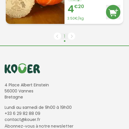
4
€
20
3.50
€/
kg
1
Informations de contact
4 Place Albert Einstein
56000 Vannes
Bretagne
Lundi au samedi de 9h00 à 19h00
+33 6 29 82 88 09
contact@kouer.fr
Newsletter et réseaux sociaux
Abonnez-vous à notre newsletter