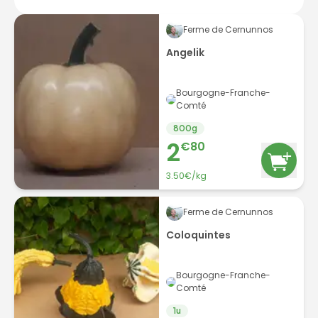
Ferme de Cernunnos
Angelik
Bourgogne-Franche-
Comté
800
g
2
€
80
3.50
€/
kg
Ferme de Cernunnos
Coloquintes
Bourgogne-Franche-
Comté
1
u