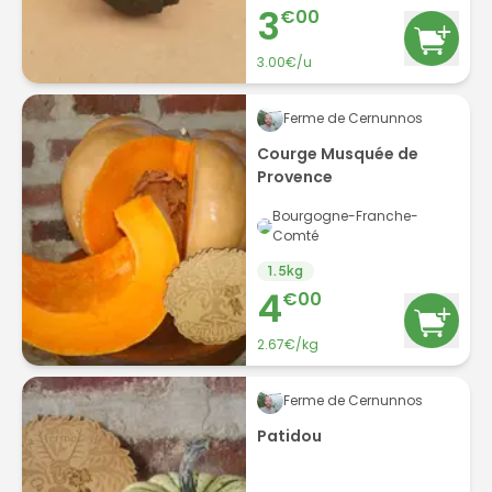
3
€
00
3.00
€/
u
Ferme de Cernunnos
Courge Musquée de
Provence
Bourgogne-Franche-
Comté
1.5
kg
4
€
00
2.67
€/
kg
Ferme de Cernunnos
Patidou