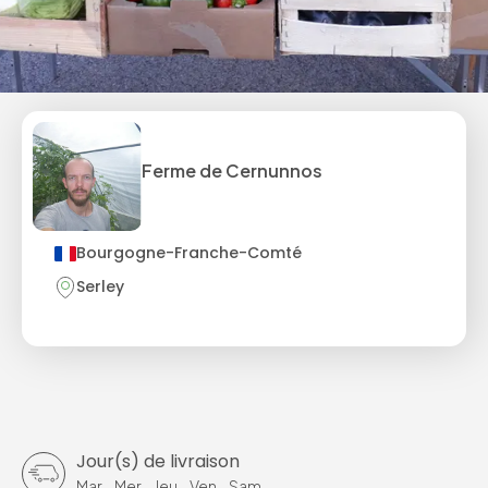
Ferme de Cernunnos
Bourgogne-Franche-Comté
Serley
Jour(s) de livraison
Mar
-
Mer
-
Jeu
-
Ven
-
Sam