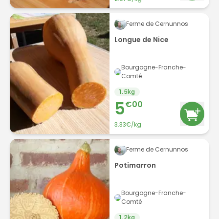
Ferme de Cernunnos
Longue de Nice
Bourgogne-Franche-
Comté
1.5
kg
5
€
00
3.33
€/
kg
Ferme de Cernunnos
Potimarron
Bourgogne-Franche-
Comté
1.2
kg