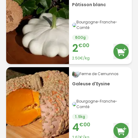
Pâtisson blanc
Bourgogne-Franche-
Comté
800
g
2
€
00
2.50
€/
kg
Ferme de Cernunnos
Galeuse d'Eysine
Bourgogne-Franche-
Comté
1.5
kg
4
€
00
2.67
€/
kg