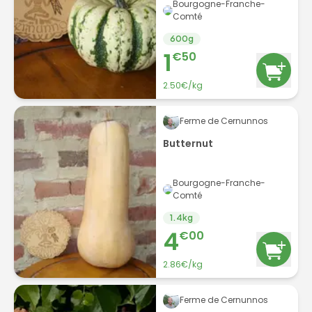
Bourgogne-Franche-
Comté
600
g
1
€
50
2.50
€/
kg
Ferme de Cernunnos
Butternut
Bourgogne-Franche-
Comté
1.4
kg
4
€
00
2.86
€/
kg
Ferme de Cernunnos