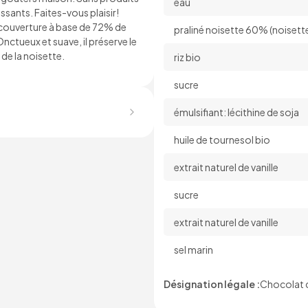
eau
ssants. Faites-vous plaisir!
e couverture à base de 72% de
praliné noisette 60% (noisettes
nctueux et suave, il préserve le
de la noisette.
riz bio
sucre
émulsifiant: lécithine de soja
huile de tournesol bio
extrait naturel de vanille
sucre
extrait naturel de vanille
sel marin
Désignation légale :
Chocolat c