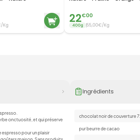
22
€
00
€/Kg
55,00€/Kg
400
g
Ingrédients
espresso.
chocolat noir de couverture 
rbe onctuosité, et qui préserve
pur beurre de cacao
espresso pour un plaisir
goûters maison. Sans produits