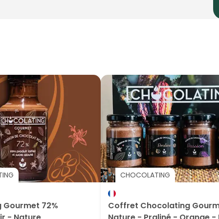
TING
CHOCOLATING
Gourmet 72%
Coffret Chocolating Gourm
ir - Nature
Nature - Praliné - Orange -