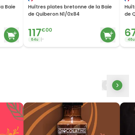
la Baie
Huîtres plates bretonne de la Baie
Huît
de Quiberon N1/0x84
de 
117
6
€
00
-
84
u
48
u