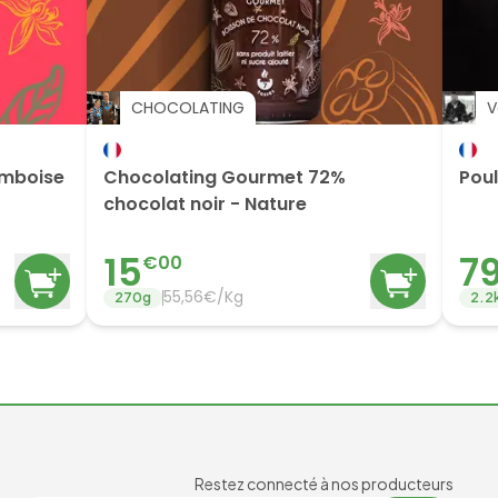
CHOCOLATING
V
amboise
Chocolating Gourmet 72%
Pou
chocolat noir - Nature
15
7
€
00
55,56€/Kg
270
g
2.2
Newsl
Restez connecté à nos producteurs