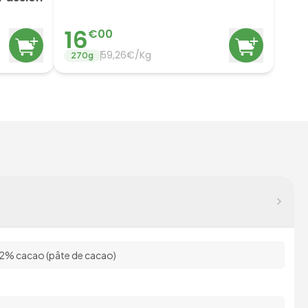
16
€
00
59,26€/Kg
270
g
72% cacao (pâte de cacao)