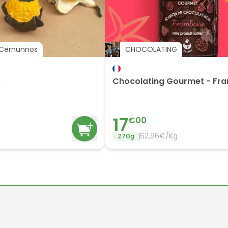
Cernunnos
CHOCOLATING
s
Chocolating Gourmet - Fr
17
€
00
62,96€/Kg
270
g