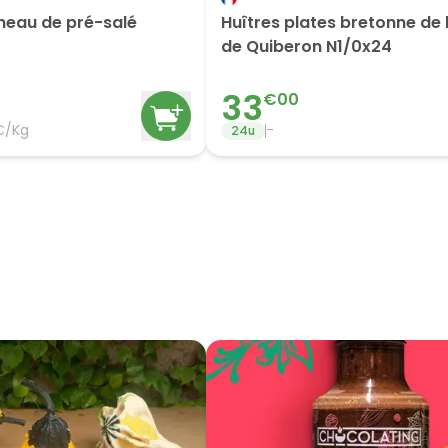
neau de pré-salé
Huîtres plates bretonne de 
de Quiberon N1/0x24
33
€
00
€/Kg
-
24
u