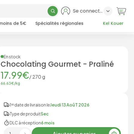
Se connecter
 moins de 5€
Spécialités régionales
Kel Kouer
En stock
Chocolating Gourmet - Praliné
17.99
€
/
270
g
66.63
€/
kg
1ʳᵉ date de livraison le
Jeudi 13 AoûT 2026
Type de produit
Sec
DLC à réception
6 mois
Ajouter au panier