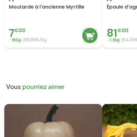
Moutarde à l’ancienne Myrtille
Épaule d'ag
7
81
€
00
€
00
38,89€/Kg
54,00
180
g
1.5
kg
Vous
pourriez aimer