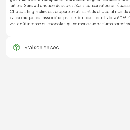
laitiers. Sans adjonction de sucres. Sans conservateurs ni épaissi
Chocolating Praliné est préparé en utilisant du chocolat noir d
cacao auquel est associé un praliné de noisettes d'Italie à 60%. O
vrai goût intense du chocolat, qui se marie aux parfums torréfiés 
Livraison en
sec