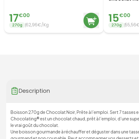
17
15
€
00
€
00
62,96€/Kg
55,56
270
g
270
g
Description
Boisson 270g de Chocolat Noir, Prête à l’emploi. Sert 7 tasses 
Chocolating® est un chocolat chaud, prêt à l’emploi, d’une supe
le vrai goût du chocolat.
Une boisson gourmande à réchauffer et déguster dans une tasse 
gourmand et non coupable. Peut accompagner vos desserts et 