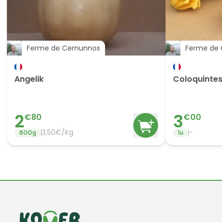
Ferme de Cernunnos
Ferme de 
Angelik
Coloquinte
2
3
€
80
€
00
3,50€/Kg
-
800
g
1
u
Informations de contact