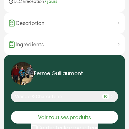
DLC à réception
7 jours
Description
Ingrédients
Ferme Guillaumont
Viande & Charcuterie
10
Voir tout ses produits
Contacter le producteur