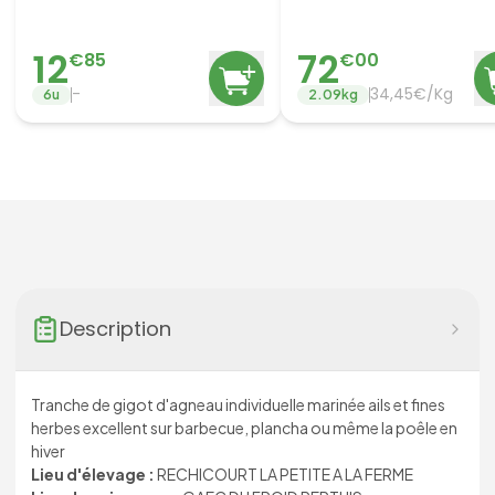
basque, paprika
12
72
€
85
€
00
-
34,45€/Kg
6
u
2.09
kg
Description
Tranche de gigot d'agneau individuelle marinée ails et fines
herbes excellent sur barbecue, plancha ou même la poêle en
hiver
Lieu d'élevage :
RECHICOURT LA PETITE A LA FERME