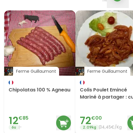
Ferme Guillaumont
Ferme Guillaumont
Chipolatas 100 % Agneau
Colis Poulet Emincé
Mariné à partager : cu
basque, paprika
12
72
€
85
€
00
-
34,45€/Kg
6
u
2.09
kg