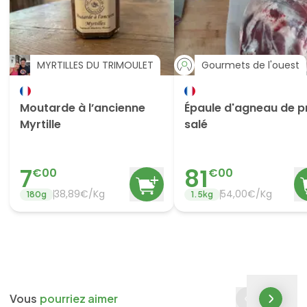
MYRTILLES DU TRIMOULET
Gourmets de l'ouest
Moutarde à l’ancienne
Épaule d'agneau de p
Myrtille
salé
7
81
€
00
€
00
38,89€/Kg
54,00€/Kg
180
g
1.5
kg
Vous
pourriez aimer