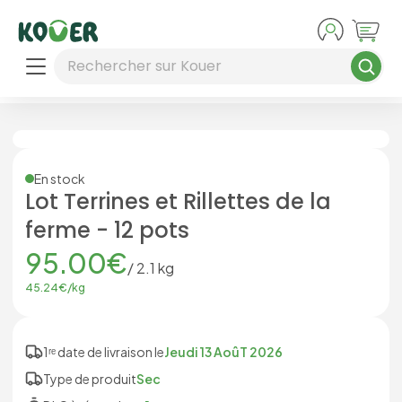
Aller au contenu principal
Rechercher sur Kouer
En stock
Lot Terrines et Rillettes de la
ferme - 12 pots
95.00
€
/
2.1
kg
45.24
€/
kg
1ʳᵉ date de livraison le
Jeudi 13 AoûT 2026
Type de produit
Sec