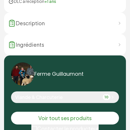
DLC à réception
+1 ans
Description
Ingrédients
Ferme Guillaumont
Viande & Charcuterie
10
Voir tout ses produits
Contacter le producteur