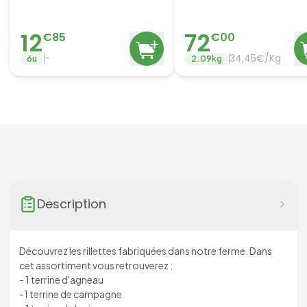
basque, paprika
12
72
€
85
€
00
-
34,45€/Kg
6
u
2.09
kg
Description
Découvrez les rillettes fabriquées dans notre ferme. Dans
cet assortiment vous retrouverez :
- 1 terrine d'agneau
-1 terrine de campagne