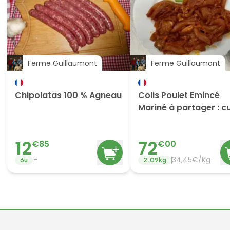
Ferme Guillaumont
Ferme Guillaumont
Chipolatas 100 % Agneau
Colis Poulet Emincé
Mariné à partager : cu
basque, paprika
12
72
€
85
€
00
-
34,45€/Kg
6
u
2.09
kg