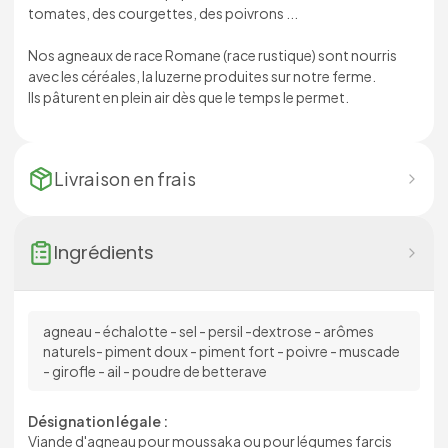
tomates, des courgettes, des poivrons ...
Nos agneaux de race Romane (race rustique) sont nourris
avec les céréales, la luzerne produites sur notre ferme.
Ils pâturent en plein air dès que le temps le permet.
Livraison en
frais
Ingrédients
agneau - échalotte - sel - persil -dextrose - arômes
naturels- piment doux - piment fort - poivre - muscade
- girofle - ail - poudre de betterave
Désignation légale :
Viande d'agneau pour moussaka ou pour légumes farcis