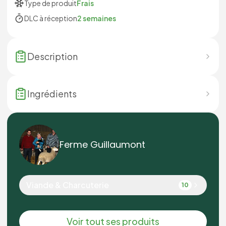
Type de produit
Frais
DLC à réception
2 semaines
Description
Ingrédients
Ferme Guillaumont
Viande & Charcuterie
10
Voir tout ses produits