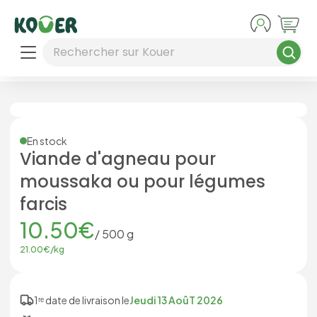
Aller au contenu principal
Rechercher sur Kouer
En stock
Viande d'agneau pour
moussaka ou pour légumes
farcis
10.50
€
/
500
g
21.00
€/
kg
1ʳᵉ date de livraison le
Jeudi 13 AoûT 2026