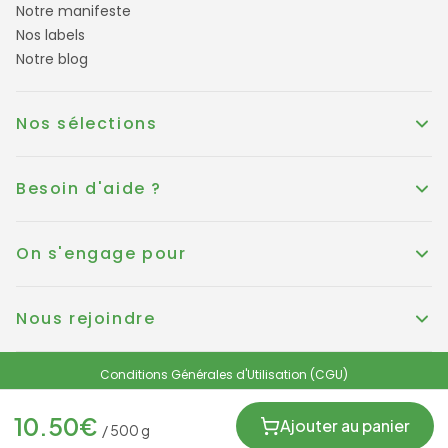
Notre manifeste
Nos labels
Notre blog
Nos sélections
Besoin d'aide ?
On s'engage pour
Nous rejoindre
Conditions Générales d'Utilisation (CGU)
Conditions générales de vente
Politique de Cookies
Mentions légales
10.50
€
Protection des données personnelles et RGPD
Ajouter au panier
/
500
g
FRANCE
© KOUER France 2025