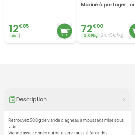
Mariné à partager : cu
basque, paprika
12
72
€
85
€
00
-
34,45€/Kg
6
u
2.09
kg
Description
Retrouvez 500g de viande d'agneau à moussaka mise sous
vide.
Viande assaisonnée qui peut servir aussi à farcir des