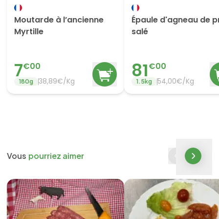
Moutarde à l’ancienne
Épaule d'agneau de p
Myrtille
salé
7
81
€
00
€
00
38,89€/Kg
54,00€/Kg
180
g
1.5
kg
Vous
pourriez aimer