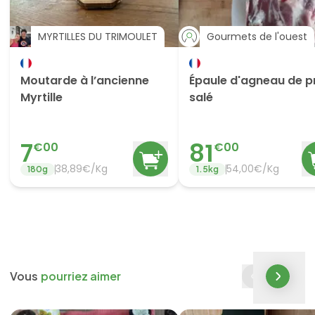
MYRTILLES DU TRIMOULET
Gourmets de l'ouest
Moutarde à l’ancienne
Épaule d'agneau de p
Myrtille
salé
7
81
€
00
€
00
38,89€/Kg
54,00€/Kg
180
g
1.5
kg
Vous
pourriez aimer