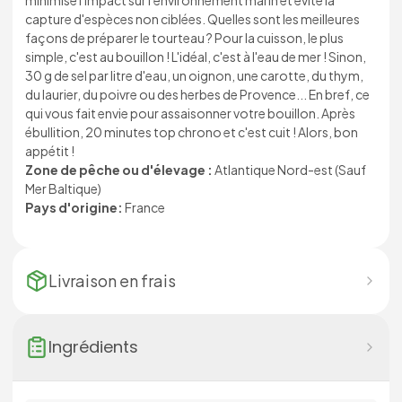
minimise l'impact sur l'environnement marin et évite la
capture d'espèces non ciblées. Quelles sont les meilleures
façons de préparer le tourteau ? Pour la cuisson, le plus
simple, c'est au bouillon ! L'idéal, c'est à l'eau de mer ! Sinon,
30 g de sel par litre d'eau, un oignon, une carotte, du thym,
du laurier, du poivre ou des herbes de Provence... En bref, ce
qui vous fait envie pour assaisonner votre bouillon. Après
ébullition, 20 minutes top chrono et c'est cuit ! Alors, bon
appétit !
Zone de pêche ou d'élevage :
Atlantique Nord-est (Sauf
Mer Baltique)
Pays d'origine:
France
Livraison en
frais
Ingrédients