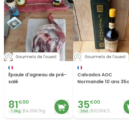
Gourmets de l'ouest
Gourmets de l'ouest
Épaule d'agneau de pré-
Calvados AOC
salé
Normandie 10 ans 35c
81
35
€
00
€
00
54,00€/Kg
100,00€/L
1.5
kg
35
cl