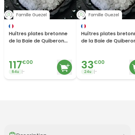
Famille Guezel
Famille Guezel
Huîtres plates bretonne
Huîtres plates breton
de la Baie de Quiberon
de la Baie de Quibero
N1/0x84
N1/0x24
117
33
€
00
€
00
-
-
84
u
24
u