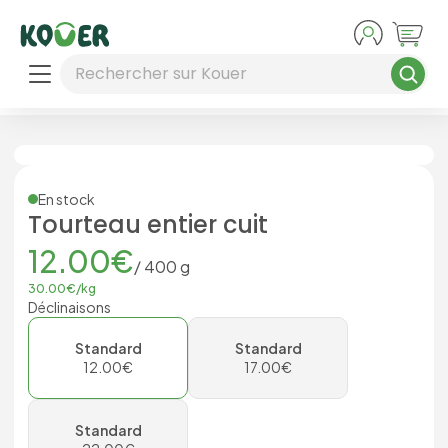
Aller au contenu principal
Rechercher sur Kouer
En stock
Tourteau entier cuit
12.00
€
/
400
g
30.00
€/
kg
Déclinaisons
Standard
Standard
12.00
€
17.00
€
Standard