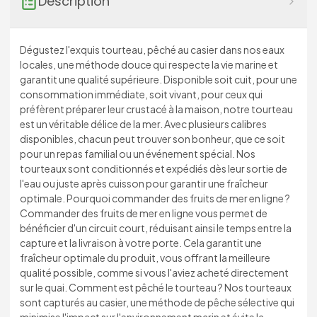
Description
Dégustez l'exquis tourteau, pêché au casier dans nos eaux
locales, une méthode douce qui respecte la vie marine et
garantit une qualité supérieure. Disponible soit cuit, pour une
consommation immédiate, soit vivant, pour ceux qui
préfèrent préparer leur crustacé à la maison, notre tourteau
est un véritable délice de la mer. Avec plusieurs calibres
disponibles, chacun peut trouver son bonheur, que ce soit
pour un repas familial ou un événement spécial. Nos
tourteaux sont conditionnés et expédiés dès leur sortie de
l'eau ou juste après cuisson pour garantir une fraîcheur
optimale. Pourquoi commander des fruits de mer en ligne ?
Commander des fruits de mer en ligne vous permet de
bénéficier d'un circuit court, réduisant ainsi le temps entre la
capture et la livraison à votre porte. Cela garantit une
fraîcheur optimale du produit, vous offrant la meilleure
qualité possible, comme si vous l'aviez acheté directement
sur le quai. Comment est pêché le tourteau ? Nos tourteaux
sont capturés au casier, une méthode de pêche sélective qui