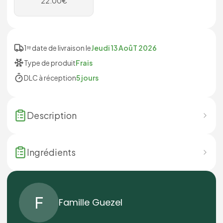
22.00
€
1ʳᵉ date de livraison le
Jeudi 13 AoûT 2026
Type de produit
Frais
DLC à réception
5 jours
Description
Ingrédients
F
Famille Guezel