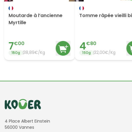
Moutarde à l’ancienne
Tomme râpée vieilli b
Myrtille
7
4
€
00
€
80
38,89€/Kg
32,00€/Kg
180
g
150
g
Informations de contact
4 Place Albert Einstein
56000 Vannes