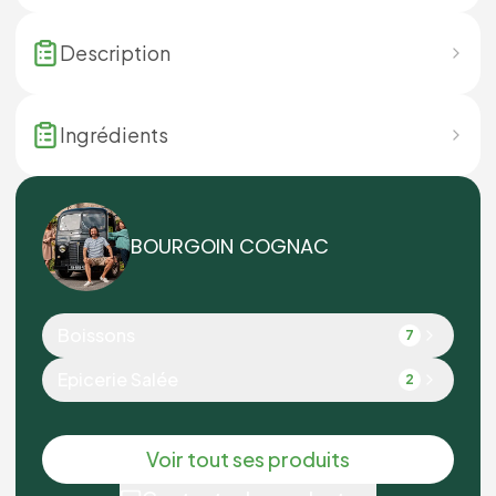
Description
Ingrédients
BOURGOIN COGNAC
Boissons
7
Epicerie Salée
2
Voir tout ses produits