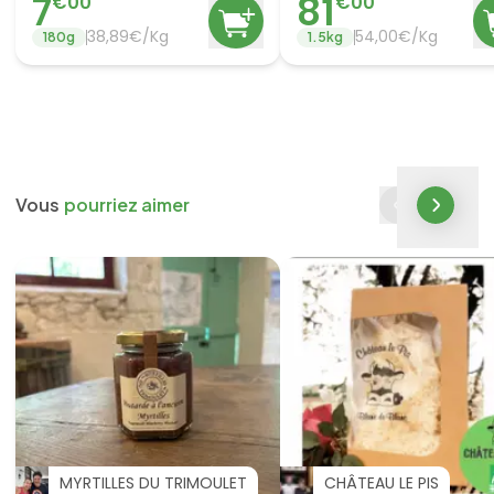
7
81
€
00
€
00
38,89€/Kg
54,00€/Kg
180
g
1.5
kg
Vous
pourriez aimer
MYRTILLES DU TRIMOULET
CHÂTEAU LE PIS