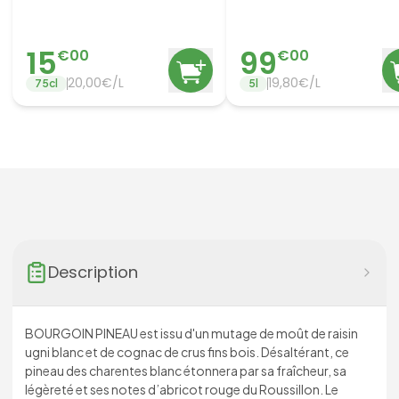
15
99
€
00
€
00
20,00€/L
19,80€/L
75
cl
5
l
Description
BOURGOIN PINEAU est issu d'un mutage de moût de raisin
ugni blanc et de cognac de crus fins bois. Désaltérant, ce
pineau des charentes blanc étonnera par sa fraîcheur, sa
légèreté et ses notes d’abricot rouge du Roussillon. Le