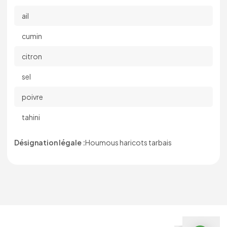
ail
cumin
citron
sel
poivre
tahini
Désignation légale :
Houmous haricots tarbais