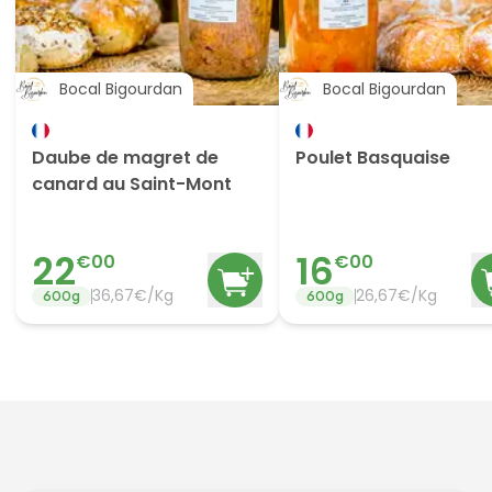
Bocal Bigourdan
Bocal Bigourdan
Daube de magret de
Poulet Basquaise
canard au Saint-Mont
22
16
€
00
€
00
36,67€/Kg
26,67€/Kg
600
g
600
g