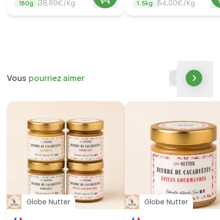
38,89€/Kg
54,00€/Kg
180
g
1.5
kg
Vous
pourriez aimer
Globe Nutter
Globe Nutter