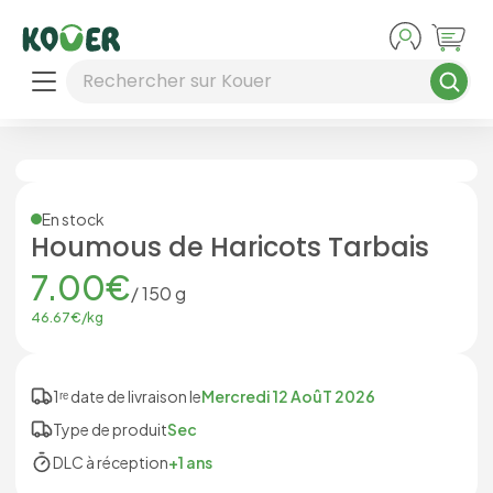
Aller au contenu principal
Rechercher sur Kouer
En stock
Houmous de Haricots Tarbais
7.00
€
/
150
g
46.67
€/
kg
1ʳᵉ date de livraison le
Mercredi 12 AoûT 2026
Type de produit
Sec
DLC à réception
+1 ans