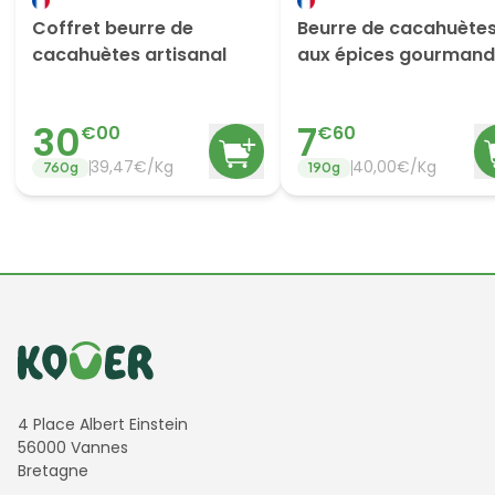
Coffret beurre de
Beurre de cacahuète
cacahuètes artisanal
aux épices gourman
30
7
€
00
€
60
39,47€/Kg
40,00€/Kg
760
g
190
g
Informations de contact
4 Place Albert Einstein
56000 Vannes
Bretagne