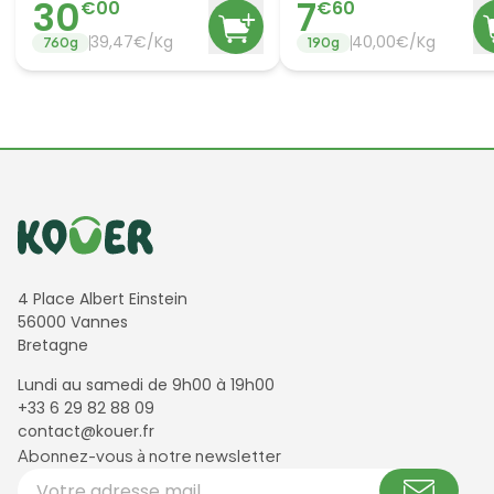
30
7
€
00
€
60
39,47€/Kg
40,00€/Kg
760
g
190
g
Informations de contact
4 Place Albert Einstein
56000 Vannes
Bretagne
Lundi au samedi de 9h00 à 19h00
+33 6 29 82 88 09
contact@kouer.fr
Newsletter et réseaux sociaux
Abonnez-vous à notre newsletter
Votre adresse email