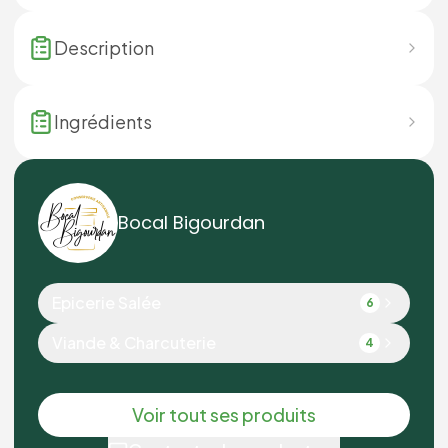
Description
Ingrédients
Bocal Bigourdan
Epicerie Salée
6
Viande & Charcuterie
4
Voir tout ses produits