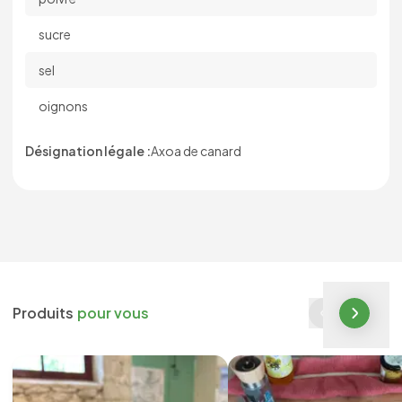
sucre
sel
oignons
Désignation légale :
Axoa de canard
Produits
pour vous