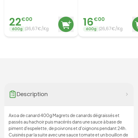
22
16
€
00
€
00
36,67€/Kg
26,67€/Kg
600
g
600
g
Description
Axoa de canard 400g Magrets de canards dégraissés et
passés au hachoir puis macérés dans une sauce à base de
piment d'espelette, de poivrons et d'oignons pendant 24h.
Cuisinés par la suite avec une sauce tomate et un bouillon de