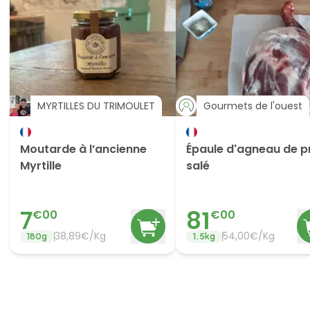
MYRTILLES DU TRIMOULET
Gourmets de l'ouest
Moutarde à l’ancienne
Épaule d'agneau de p
Myrtille
salé
7
81
€
00
€
00
38,89€/Kg
54,00€/Kg
180
g
1.5
kg