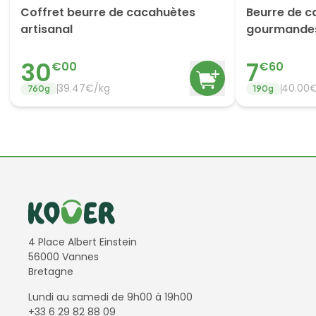
Coffret beurre de cacahuètes
Beurre de c
artisanal
gourmande
30
7
€
00
€
60
39.47
€/
kg
40.00
760
g
190
g
Informations de contact
4 Place Albert Einstein
56000 Vannes
Bretagne
Lundi au samedi de 9h00 à 19h00
+33 6 29 82 88 09