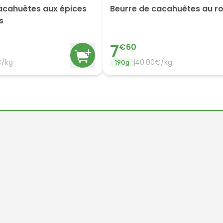
acahuètes aux épices
Beurre de cacahuètes au r
s
7
€
60
€/
kg
40.00
€/
kg
190
g