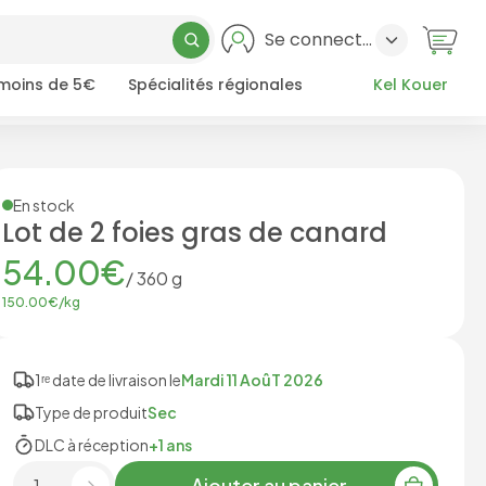
Se connecter
 moins de 5€
Spécialités régionales
Kel Kouer
En stock
Lot de 2 foies gras de canard
54.00
€
/
360
g
150.00
€/
kg
1ʳᵉ date de livraison le
Mardi 11 AoûT 2026
Type de produit
Sec
DLC à réception
+1 ans
Ajouter au panier