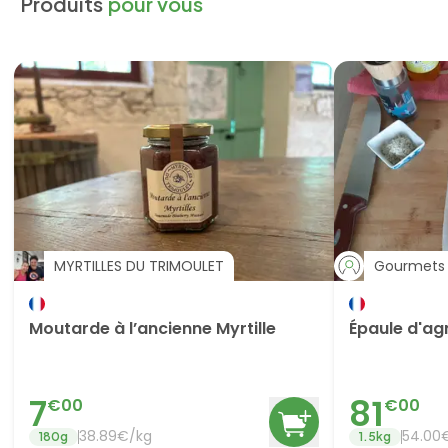
Produits
pour vous
MYRTILLES DU TRIMOULET
Gourmets 
Moutarde à l’ancienne Myrtille
Épaule d'ag
7
81
€
00
€
00
38.89
€/
kg
54.00
180
g
1.5
kg