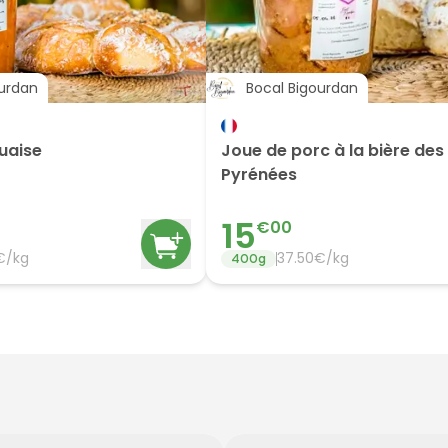
ourdan
Bocal Bigourdan
uaise
Joue de porc à la bière des
Pyrénées
15
€
00
€/
kg
37.50
€/
kg
400
g