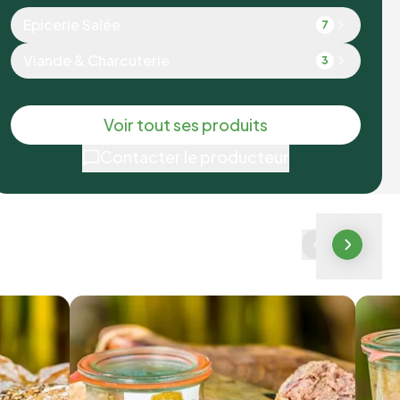
Epicerie Salée
7
Viande & Charcuterie
3
Voir tout ses produits
Contacter le producteur