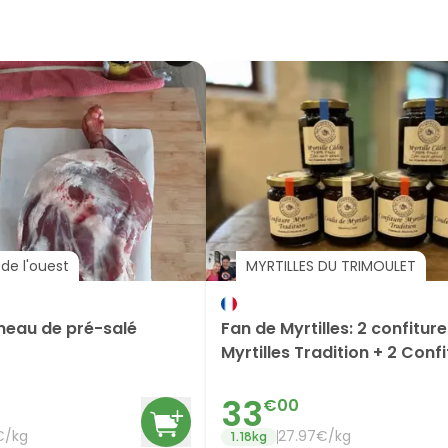
de l'ouest
MYRTILLES DU TRIMOULET
neau de pré-salé
Fan de Myrtilles: 2 confitur
Myrtilles Tradition + 2 Conf
Calines + 2 Coulis
33
€
00
€/
kg
27.97
€/
kg
1.18
kg