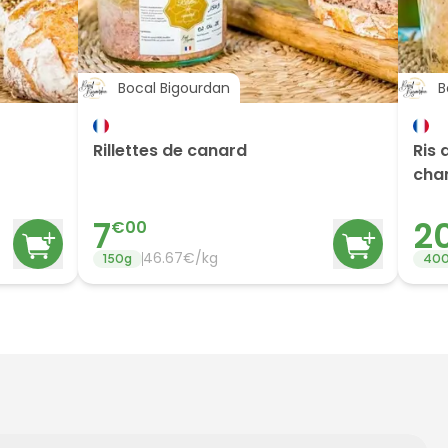
Bocal Bigourdan
B
Rillettes de canard
Ris 
cha
7
2
€
00
46.67
€/
kg
150
g
40