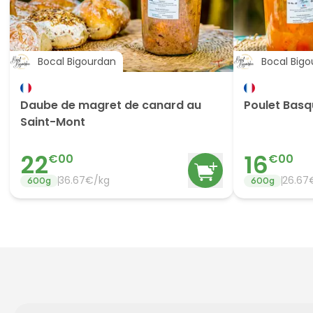
Bocal Bigourdan
Bocal Big
Daube de magret de canard au
Poulet Basq
Saint-Mont
22
16
€
00
€
00
36.67
€/
kg
26.67
600
g
600
g