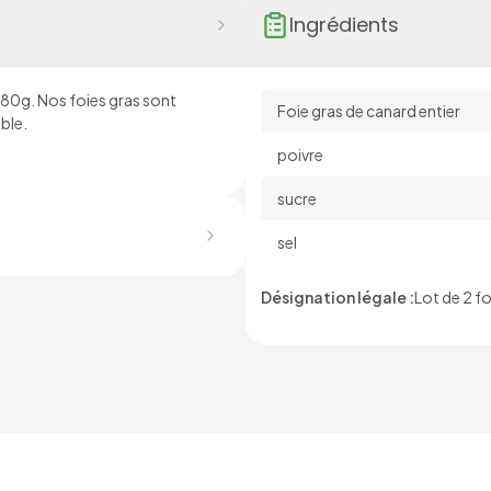
Ingrédients
 180g. Nos foies gras sont
Foie gras de canard entier
ble.
poivre
sucre
sel
Désignation légale :
Lot de 2 f