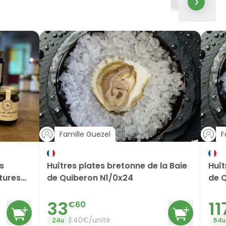
Famille Guezel
F
es
Huîtres plates bretonne de la Baie
Huît
itures
de Quiberon N1/0x24
de 
33
11
€
60
1.40
€/
unité
24
u
84
u