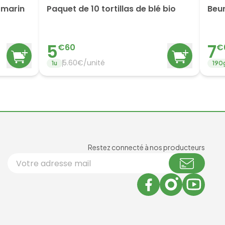
omarin
Paquet de 10 tortillas de blé bio
Beu
5
7
€
60
€
5.60
€/
unité
1
u
190
Newsl
Restez connecté à nos producteurs
Votre adresse email