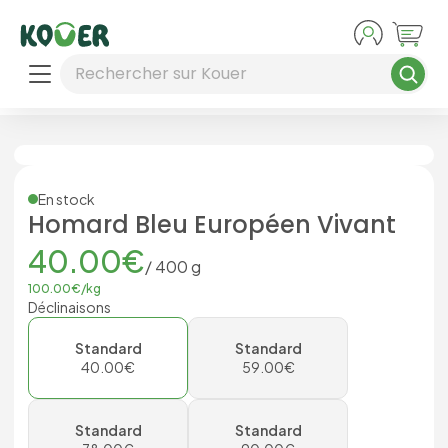
Aller au contenu principal
Rechercher sur Kouer
En stock
Homard Bleu Européen Vivant
40.00
€
/
400
g
100.00
€/
kg
Déclinaisons
Standard
Standard
40.00
€
59.00
€
Standard
Standard