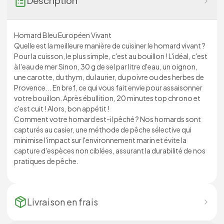
Description
Homard Bleu Européen Vivant
Quelle est la meilleure manière de cuisiner le homard vivant ?
Pour la cuisson, le plus simple, c'est au bouillon ! L'idéal, c'est
à l'eau de mer Sinon, 30 g de sel par litre d'eau, un oignon,
une carotte, du thym, du laurier, du poivre ou des herbes de
Provence... En bref, ce qui vous fait envie pour assaisonner
votre bouillon. Après ébullition, 20 minutes top chrono et
c'est cuit ! Alors, bon appétit !
Comment votre homard est-il pêché ? Nos homards sont
capturés au casier, une méthode de pêche sélective qui
minimise l'impact sur l'environnement marin et évite la
capture d'espèces non ciblées, assurant la durabilité de nos
pratiques de pêche.
Livraison en
frais