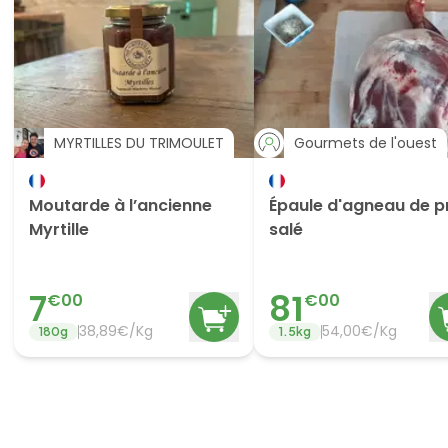
MYRTILLES DU TRIMOULET
Gourmets de l'ouest
Moutarde à l’ancienne
Épaule d'agneau de p
Myrtille
salé
7
81
€
00
€
00
38,89€/Kg
54,00€/Kg
180
g
1.5
kg