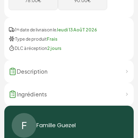
78.00
€
90.00
€
1ʳᵉ date de livraison le
Jeudi 13 AoûT 2026
Type de produit
Frais
DLC à réception
2 jours
Description
Ingrédients
F
Famille Guezel