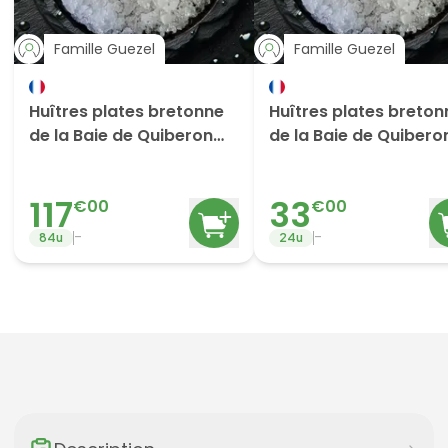
Famille Guezel
Famille Guezel
Huîtres plates bretonne
Huîtres plates breton
de la Baie de Quiberon
de la Baie de Quibero
N1/0x84
N1/0x24
117
33
€
00
€
00
-
-
84
u
24
u