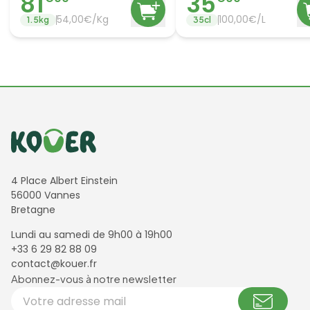
81
35
54,00€/Kg
100,00€/L
1.5
kg
35
cl
Informations de contact
4 Place Albert Einstein
56000 Vannes
Bretagne
Lundi au samedi de 9h00 à 19h00
+33 6 29 82 88 09
contact@kouer.fr
Newsletter et réseaux sociaux
Abonnez-vous à notre newsletter
Votre adresse email