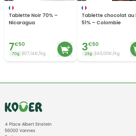
Tablette Noir 70% –
Tablette chocolat au 
Nicaragua
51% – Colombie
7
3
€
50
€
50
107,14€/Kg
140,00€/Kg
70
g
25
g
Informations de contact
4 Place Albert Einstein
56000 Vannes