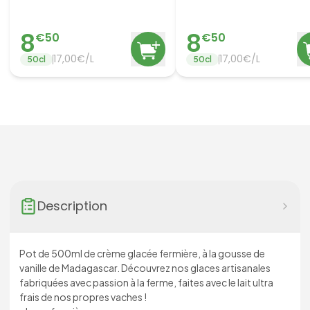
8
8
€
50
€
50
17,00€/L
17,00€/L
50
cl
50
cl
Description
Pot de 500ml de crème glacée fermière, à la gousse de
vanille de Madagascar. Découvrez nos glaces artisanales
fabriquées avec passion à la ferme, faites avec le lait ultra
frais de nos propres vaches !