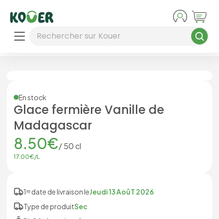
Aller au contenu principal
Rechercher sur Kouer
En stock
Glace fermière Vanille de
Madagascar
8.50
€
/
50
cl
17.00
€/
L
1ʳᵉ date de livraison le
Jeudi 13 AoûT 2026
Type de produit
Sec