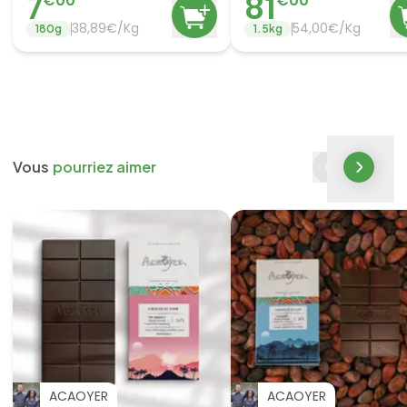
7
81
€
00
€
00
38,89€/Kg
54,00€/Kg
180
g
1.5
kg
Vous
pourriez aimer
ACAOYER
ACAOYER