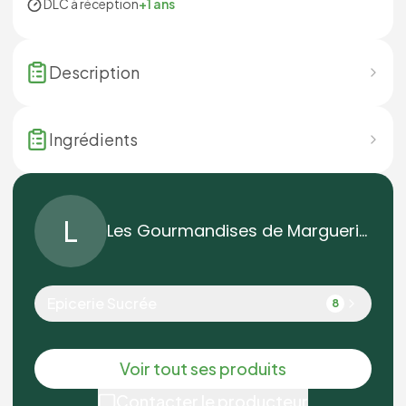
DLC à réception
+1 ans
Description
Ingrédients
L
Les Gourmandises de Marguerite
Epicerie Sucrée
8
Voir tout ses produits
Contacter le producteur