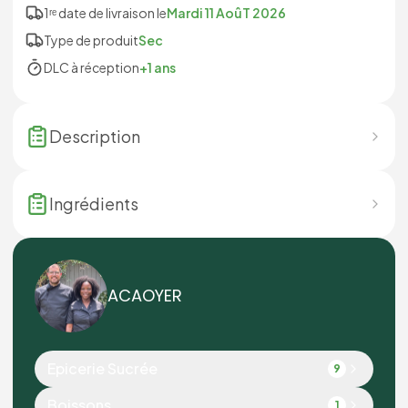
1ʳᵉ date de livraison le
Mardi 11 AoûT 2026
Type de produit
Sec
DLC à réception
+1 ans
Description
Ingrédients
ACAOYER
Epicerie Sucrée
9
Boissons
1