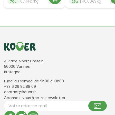
107,14€/Kg
140,00€/Kg
70
g
25
g
Informations de contact
4 Place Albert Einstein
56000 Vannes
Bretagne
Lundi au samedi de 9h00 à 19h00
+33 6 29 82 88 09
contact@kouer.fr
Newsletter et réseaux sociaux
Abonnez-vous à notre newsletter
Votre adresse email