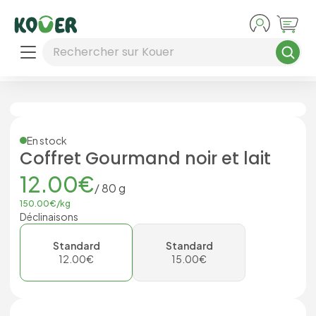
Aller au contenu principal
Rechercher sur Kouer
En stock
Coffret Gourmand noir et lait
12.00
€
/
80
g
150.00
€/
kg
Déclinaisons
Standard
Standard
12.00
€
15.00
€