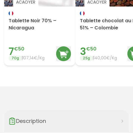
ACAOYER
ACAOYER
Tablette Noir 70% –
Tablette chocolat au 
Nicaragua
51% – Colombie
7
3
€
50
€
50
107,14€/Kg
140,00€/Kg
70
g
25
g
Description