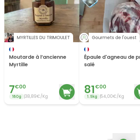
MYRTILLES DU TRIMOULET
Gourmets de l'ouest
Moutarde à l’ancienne
Épaule d'agneau de p
Myrtille
salé
7
81
€
00
€
00
38,89€/Kg
54,00€/Kg
180
g
1.5
kg