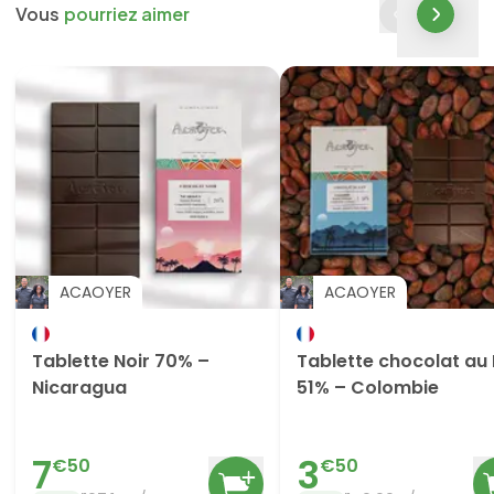
Vous
pourriez aimer
ACAOYER
ACAOYER
Tablette Noir 70% –
Tablette chocolat au 
Nicaragua
51% – Colombie
7
3
€
50
€
50