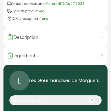
1ʳᵉ date de livraison le
Mercredi 12 AoûT 2026
Type de produit
Sec
DLC à réception
+1 ans
Description
Ingrédients
L
Les Gourmandises de Marguerite
Epicerie Sucrée
8