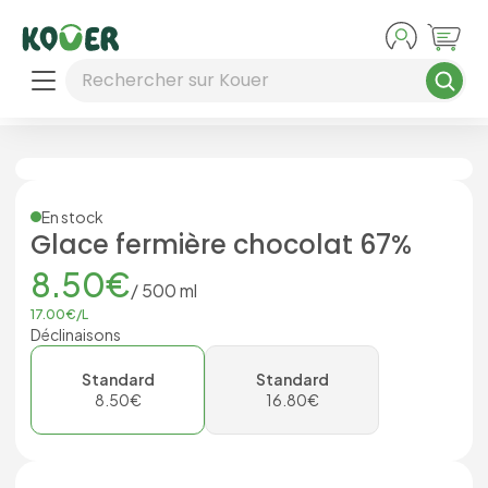
Aller au contenu principal
Rechercher sur Kouer
En stock
Glace fermière chocolat 67%
8.50
€
/
500
ml
17.00
€/
L
Déclinaisons
Standard
Standard
8.50
€
16.80
€