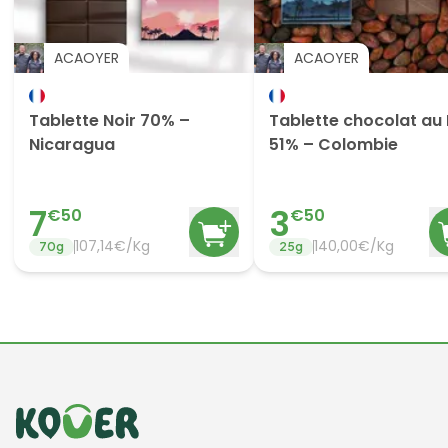
ACAOYER
ACAOYER
Tablette Noir 70% –
Tablette chocolat au 
Nicaragua
51% – Colombie
7
3
€
50
€
50
107,14€/Kg
140,00€/Kg
70
g
25
g
Informations de contact