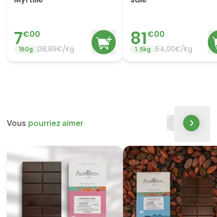
7
81
€
00
€
00
38,89€/Kg
54,00€/Kg
180
g
1.5
kg
Vous
pourriez aimer