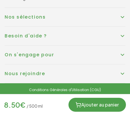
Nos sélections
Besoin d'aide ?
On s'engage pour
Nous rejoindre
Conditions Générales d'Utilisation (CGU)
Conditions générales de vente
Politique de Cookies
Mentions légales
8.50
€
Protection des données personnelles et RGPD
Ajouter au panier
/
500
ml
FRANCE
© KOUER France 2025