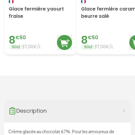
Glace fermière yaourt
Glace fermière caram
fraise
beurre salé
8
8
€
50
€
50
17,00€/L
17,00€/L
50
cl
50
cl
Description
Crème glacée au chocolat 67%. Pour les amoureux de