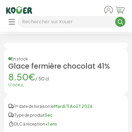
Aller au contenu principal
Rechercher sur Kouer
En stock
Glace fermière chocolat 41%
8.50
€
/
50
cl
17.00
€/
L
1ʳᵉ date de livraison le
Mardi 11 AoûT 2026
Type de produit
Sec
DLC à réception
+1 ans