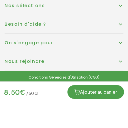
Nos sélections
Besoin d'aide ?
On s'engage pour
Nous rejoindre
Conditions Générales d'Utilisation (CGU)
Conditions générales de vente
Politique de Cookies
Mentions légales
8.50
€
Protection des données personnelles et RGPD
Ajouter au panier
/
50
cl
FRANCE
© KOUER France 2025