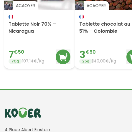
ACAOYER
ACAOYER
Tablette Noir 70% –
Tablette chocolat au 
Nicaragua
51% – Colombie
7
3
€
50
€
50
107,14€/Kg
140,00€/Kg
70
g
25
g
Informations de contact
4 Place Albert Einstein