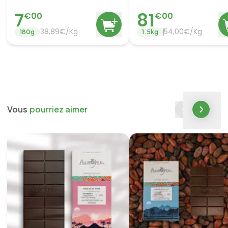
7
81
€
00
€
00
38,89€/Kg
54,00€/Kg
180
g
1.5
kg
Vous
pourriez aimer