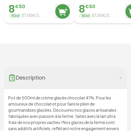
8
8
€
50
€
50
17,00€/L
17,00€/L
50
cl
50
cl
Description
Pot de 500ml de crème glacée chocolat 41%. Pour les
amoureux de chocolat et pour faire le plein de
gourmandises glacées. Découvrez nos glaces artisanales
fabriquées avec passion à la ferme, faites avec le lait ultra
frais de nos propres vaches ! Nos glaces de la ferme sont
sans additifs artificiels, reflétant notre engagement envers