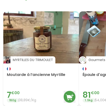
MYRTILLES DU TRIMOULET
Gourmets 
Moutarde à l’ancienne Myrtille
Épaule d'ag
7
81
€
00
€
00
38,89€/Kg
54,00
180
g
1.5
kg