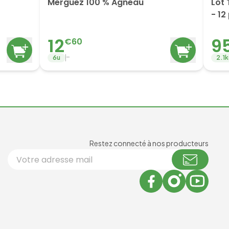
Merguez 100 % Agneau
Lot 
- 12
12
9
€
60
-
6
u
2.1
k
Newsl
Restez connecté à nos producteurs
Votre adresse email