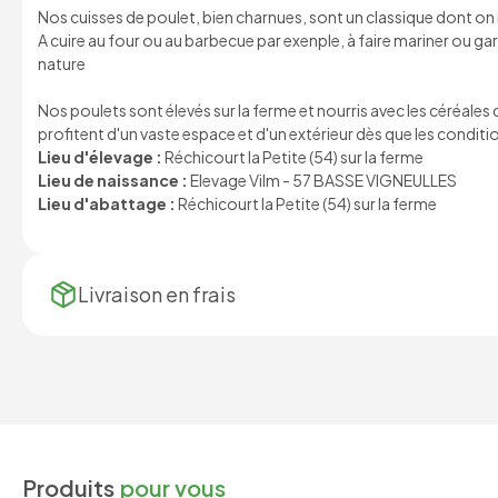
Nos cuisses de poulet, bien charnues, sont un classique dont on n
A cuire au four ou au barbecue par exenple, à faire mariner ou g
nature
Nos poulets sont élevés sur la ferme et nourris avec les céréales
profitent d'un vaste espace et d'un extérieur dès que les condit
Lieu d'élevage :
Réchicourt la Petite (54) sur la ferme
Lieu de naissance :
Elevage Vilm - 57 BASSE VIGNEULLES
Lieu d'abattage :
Réchicourt la Petite (54) sur la ferme
Livraison en
frais
Produits
pour vous