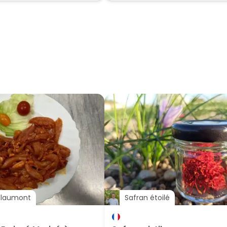
llaumont
Safran étoilé