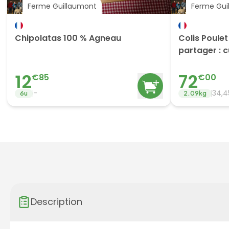
Ferme Guillaumont
Ferme Gui
Chipolatas 100 % Agneau
Colis Poule
partager : 
12
72
€
85
€
00
-
34,
6
u
2.09
kg
Description