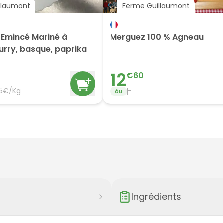
llaumont
Ferme Guillaumont
t Emincé Mariné à
Merguez 100 % Agneau
curry, basque, paprika
12
€
60
45€/Kg
-
6
u
Ingrédients