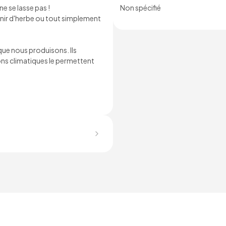
e se lasse pas !
Non spécifié
arnir d'herbe ou tout simplement
 que nous produisons. Ils
ions climatiques le permettent