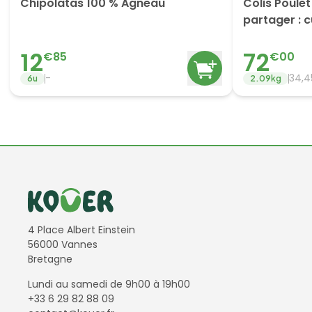
Chipolatas 100 % Agneau
Colis Poule
partager : 
12
72
€
85
€
00
-
34,
6
u
2.09
kg
Informations de contact
4 Place Albert Einstein
56000 Vannes
Bretagne
Lundi au samedi de 9h00 à 19h00
+33 6 29 82 88 09