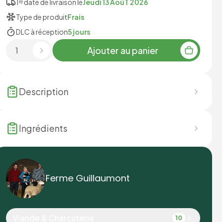
1ʳᵉ date de livraison le
Jeudi 13 AoûT 2026
Type de produit
Frais
DLC à réception
5 jours
Ajouter au panier
Description
Ingrédients
Ferme Guillaumont
Viande & Charcuterie
10