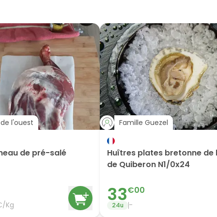
de l'ouest
Famille Guezel
neau de pré-salé
Huîtres plates bretonne de 
de Quiberon N1/0x24
33
€
00
€/Kg
-
24
u