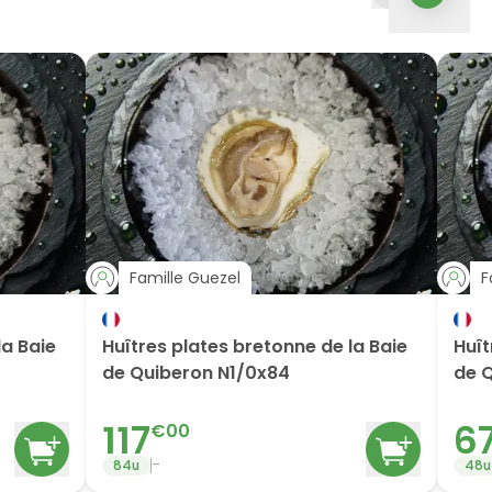
Famille Guezel
F
la Baie
Huîtres plates bretonne de la Baie
Huît
de Quiberon N1/0x84
de 
117
6
€
00
-
84
u
48
u