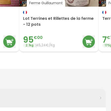
Ferme Guillaumont
F
Lot Terrines et Rillettes de la ferme
Terr
- 12 pots
95
7
€
00
€
45,24€/Kg
2.1
kg
175