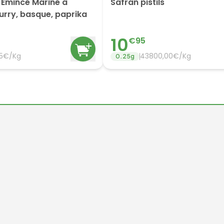
t Emincé Mariné à
Safran pistils
curry, basque, paprika
10
€
95
45€/Kg
43800,00€/Kg
0.25
g