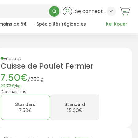
Se connecter
 moins de 5€
Spécialités régionales
Kel Kouer
En stock
Cuisse de Poulet Fermier
7.50
€
/
330
g
22.73
€/
kg
Déclinaisons
Standard
Standard
7.50
€
15.00
€