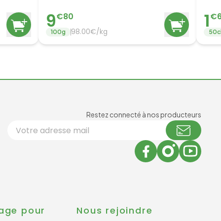
9
1
€
80
€
98.00
€/
kg
100
g
50
c
Newsl
Restez connecté à nos producteurs
Votre adresse email
age pour
Nous rejoindre