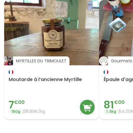
MYRTILLES DU TRIMOULET
Gourmets 
Moutarde à l’ancienne Myrtille
Épaule d'ag
7
81
€
00
€
00
38.89
€/
kg
54.00
180
g
1.5
kg