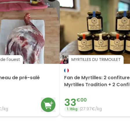
de l'ouest
MYRTILLES DU TRIMOULET
neau de pré-salé
Fan de Myrtilles: 2 confitur
Myrtilles Tradition + 2 Conf
Calines + 2 Coulis
33
€
00
€/
kg
27.97
€/
kg
1.18
kg