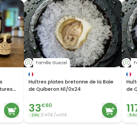
Famille Guezel
F
es
Huîtres plates bretonne de la Baie
Huît
itures
de Quiberon N1/0x24
de 
33
11
€
60
1.40
€/
unité
24
u
84
u