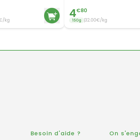
Coulis
4
€
80
€/
kg
32.00
€/
kg
150
g
s
Besoin d'aide ?
On s'eng