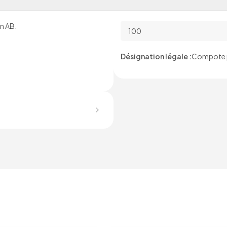
n AB.
100
Désignation légale :
Compote p