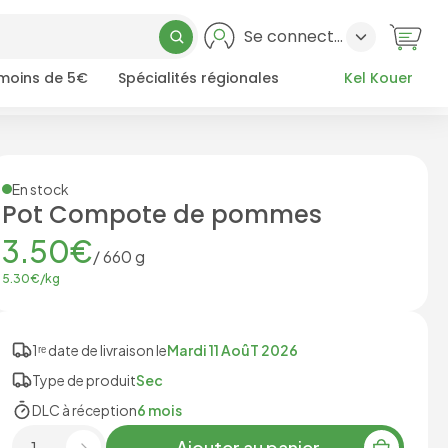
Se connecter
 moins de 5€
Spécialités régionales
Kel Kouer
En stock
Pot Compote de pommes
3.50
€
/
660
g
5.30
€/
kg
1ʳᵉ date de livraison le
Mardi 11 AoûT 2026
Type de produit
Sec
DLC à réception
6 mois
Ajouter au panier