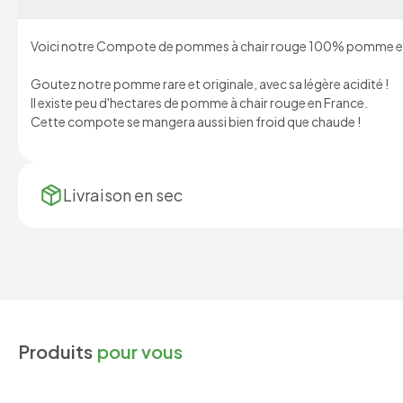
Voici notre Compote de pommes à chair rouge 100% pomme e
Goutez notre pomme rare et originale, avec sa légère acidité !
Il existe peu d'hectares de pomme à chair rouge en France.
Cette compote se mangera aussi bien froid que chaude !
Livraison en
sec
Produits
pour vous