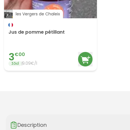
les Vergers de Chaleix
Jus de pomme pétillant
3
€
00
9.09
€/
l
33
cl
Description