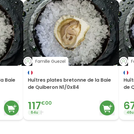
Famille Guezel
F
la Baie
Huîtres plates bretonne de la Baie
Huît
de Quiberon N1/0x84
de 
117
6
€
00
-
84
u
48
u