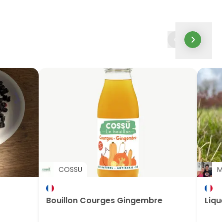
COSSU
M
Bouillon Courges Gingembre
Liqu