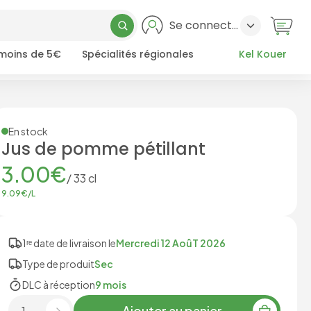
Se connecter
 moins de 5€
Spécialités régionales
Kel Kouer
En stock
Jus de pomme pétillant
3.00
€
/
33
cl
9.09
€/
L
1ʳᵉ date de livraison le
Mercredi 12 AoûT 2026
Type de produit
Sec
DLC à réception
9 mois
Ajouter au panier