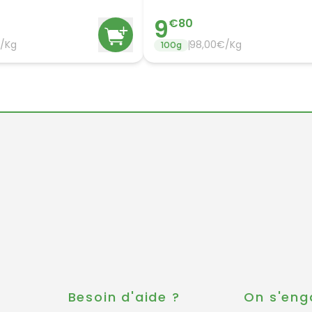
9
€
80
/Kg
98,00€/Kg
100
g
s
Besoin d'aide ?
On s'eng