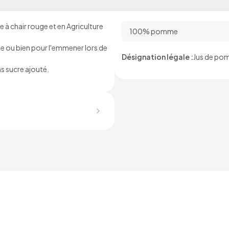
à chair rouge et en Agriculture
100% pomme
ge ou bien pour l'emmener lors de
Désignation légale :
Jus de pom
 sucre ajouté.