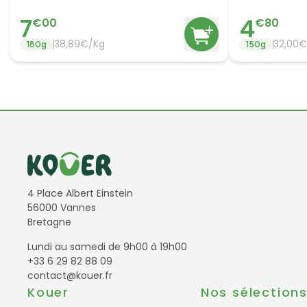
7
4
€
00
€
80
38,89€/Kg
32,00€
180
g
150
g
Informations de contact
4 Place Albert Einstein
56000 Vannes
Bretagne
Lundi au samedi de 9h00 à 19h00
+33 6 29 82 88 09
contact@kouer.fr
Kouer
Nos sélection