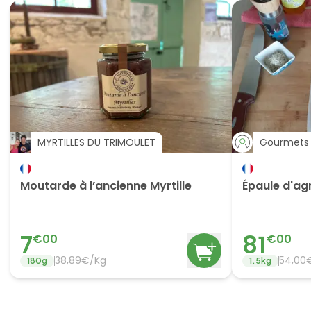
MYRTILLES DU TRIMOULET
Gourmets 
Moutarde à l’ancienne Myrtille
Épaule d'ag
7
81
€
00
€
00
38,89€/Kg
54,00
180
g
1.5
kg