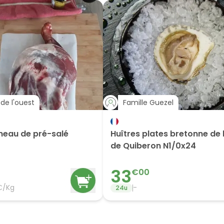
de l'ouest
Famille Guezel
neau de pré-salé
Huîtres plates bretonne de 
de Quiberon N1/0x24
33
€
00
€/Kg
-
24
u