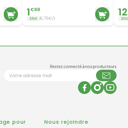
1
12
€
69
6,76€/L
25
cl
20
c
Newsl
Restez connecté à nos producteurs
Votre adresse email
age pour
Nous rejoindre