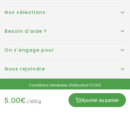
Nos sélections
Besoin d'aide ?
On s'engage pour
Nous rejoindre
Conditions Générales d'Utilisation (CGU)
Conditions générales de vente
Politique de Cookies
Mentions légales
5.00
€
Protection des données personnelles et RGPD
Ajouter au panier
/
300
g
FRANCE
© KOUER France 2025