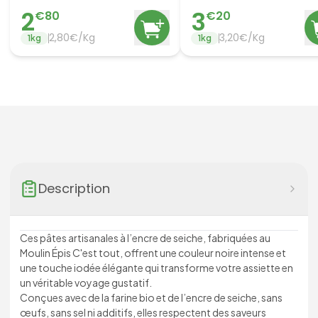
2
3
€
80
€
20
2,80€/Kg
3,20€/Kg
1
kg
1
kg
Description
Ces pâtes artisanales à l’encre de seiche, fabriquées au
Moulin Épis C'est tout, offrent une couleur noire intense et
une touche iodée élégante qui transforme votre assiette en
un véritable voyage gustatif.
Conçues avec de la farine bio et de l’encre de seiche, sans
œufs, sans sel ni additifs, elles respectent des saveurs