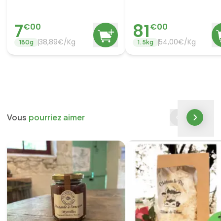
7
81
€
00
€
00
38,89€/Kg
54,00€/Kg
180
g
1.5
kg
Vous
pourriez aimer