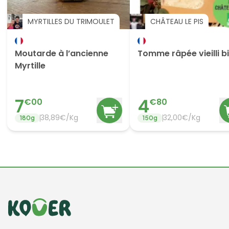
MYRTILLES DU TRIMOULET
CHÂTEAU LE PIS
Moutarde à l’ancienne
Tomme râpée vieilli b
Myrtille
7
4
€
00
€
80
38,89€/Kg
32,00€/Kg
180
g
150
g
Informations de contact