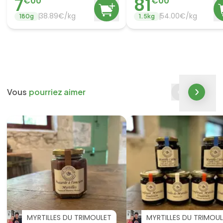
7
81
€
00
€
00
38.89
€/
kg
54.00
€/
kg
180
g
1.5
kg
Vous
pourriez aimer
MYRTILLES DU TRIMOULET
MYRTILLES DU TRIMOU