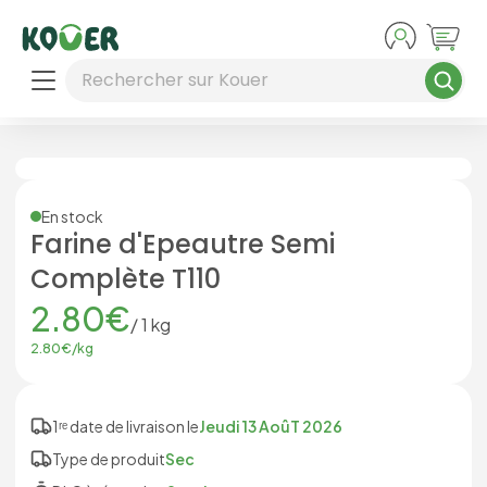
Aller au contenu principal
Rechercher sur Kouer
En stock
Farine d'Epeautre Semi
Complète T110
2.80
€
/
1
kg
2.80
€/
kg
1ʳᵉ date de livraison le
Jeudi 13 AoûT 2026
Type de produit
Sec