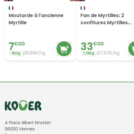
Moutarde à l’ancienne
Fan de Myrtilles: 2
Myrtille
confitures Myrtilles
Tradition + 2 Confitur
Calines + 2 Coulis
7
33
€
00
€
00
38.89
€/
kg
27.97
€/
kg
180
g
1.18
kg
Informations de contact
4 Place Albert Einstein
56000 Vannes