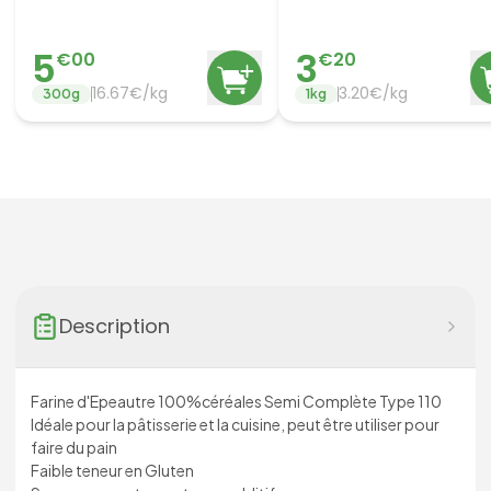
5
3
€
00
€
20
16.67
€/
kg
3.20
€/
kg
300
g
1
kg
Description
Farine d'Epeautre 100%céréales Semi Complète Type 110
Idéale pour la pâtisserie et la cuisine, peut être utiliser pour
faire du pain
Faible teneur en Gluten