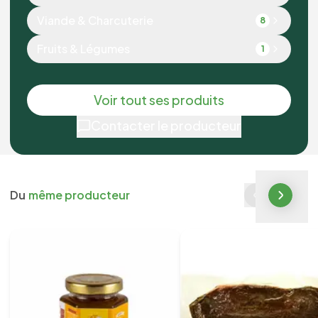
Viande & Charcuterie
8
Fruits & Légumes
1
Voir tout ses produits
Contacter le producteur
Du
même producteur