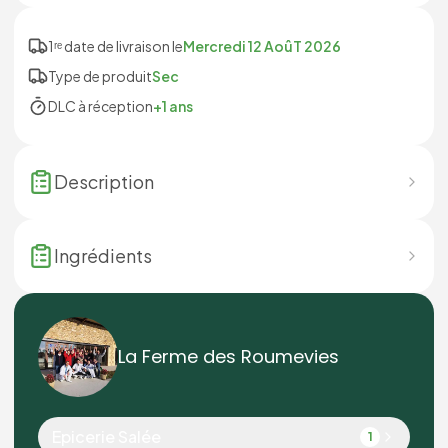
1ʳᵉ date de livraison le
Mercredi 12 AoûT 2026
Type de produit
Sec
DLC à réception
+1 ans
Description
Ingrédients
La Ferme des Roumevies
Epicerie Salée
1