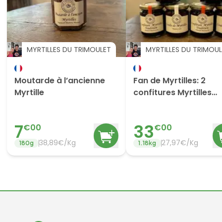
MYRTILLES DU TRIMOULET
MYRTILLES DU TRIMOU
Moutarde à l’ancienne
Fan de Myrtilles: 2
Myrtille
confitures Myrtilles
Tradition + 2 Confitur
Calines + 2 Coulis
7
33
€
00
€
00
38,89€/Kg
27,97€/Kg
180
g
1.18
kg