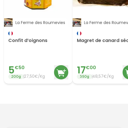
La Ferme des Roumevies
La Ferme des Roumev
Confit d’oignons
Magret de canard sé
5
17
€
50
€
00
27,50€/Kg
48,57€/Kg
200
g
350
g