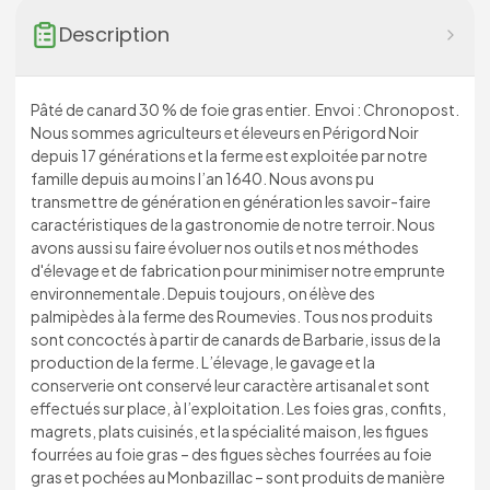
Description
Pâté de canard 30 % de foie gras entier. Envoi : Chronopost.
Nous sommes agriculteurs et éleveurs en Périgord Noir
depuis 17 générations et la ferme est exploitée par notre
famille depuis au moins l’an 1640. Nous avons pu
transmettre de génération en génération les savoir-faire
caractéristiques de la gastronomie de notre terroir. Nous
avons aussi su faire évoluer nos outils et nos méthodes
d'élevage et de fabrication pour minimiser notre emprunte
environnementale. Depuis toujours, on élève des
palmipèdes à la ferme des Roumevies. Tous nos produits
sont concoctés à partir de canards de Barbarie, issus de la
production de la ferme. L’élevage, le gavage et la
conserverie ont conservé leur caractère artisanal et sont
effectués sur place, à l’exploitation. Les foies gras, confits,
magrets, plats cuisinés, et la spécialité maison, les figues
fourrées au foie gras – des figues sèches fourrées au foie
gras et pochées au Monbazillac – sont produits de manière