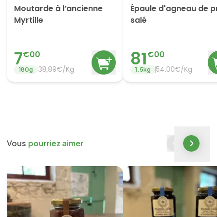
Moutarde à l’ancienne
Épaule d'agneau de p
Myrtille
salé
7
81
€
00
€
00
38,89€/Kg
54,00€/Kg
180
g
1.5
kg
Vous
pourriez aimer