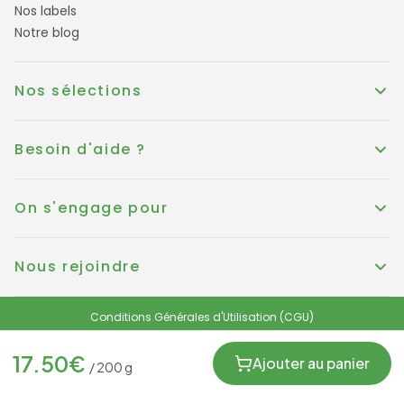
Nos labels
Notre blog
Nos sélections
Besoin d'aide ?
On s'engage pour
Nous rejoindre
Conditions Générales d'Utilisation (CGU)
Conditions générales de vente
Politique de Cookies
Mentions légales
17.50
€
Protection des données personnelles et RGPD
Ajouter au panier
/
200
g
FRANCE
© KOUER France 2025