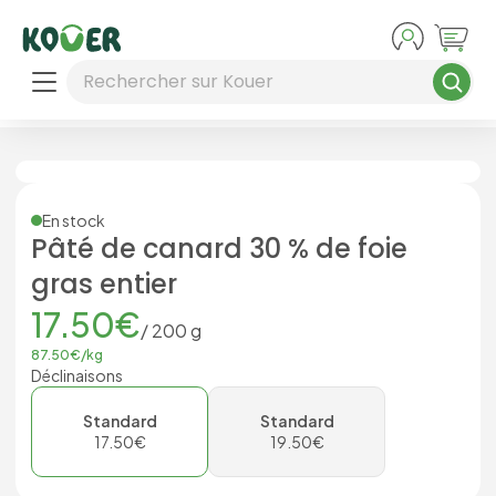
Aller au contenu principal
Rechercher sur Kouer
En stock
Pâté de canard 30 % de foie
gras entier
17.50
€
/
200
g
87.50
€/
kg
Déclinaisons
Standard
Standard
17.50
€
19.50
€