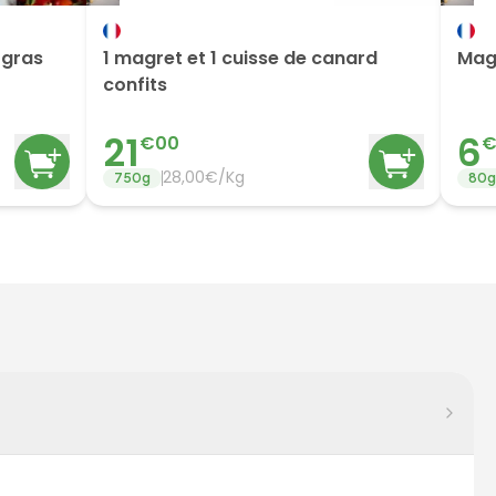
 gras
1 magret et 1 cuisse de canard
Mag
confits
21
6
€
00
28,00€/Kg
750
g
80
g