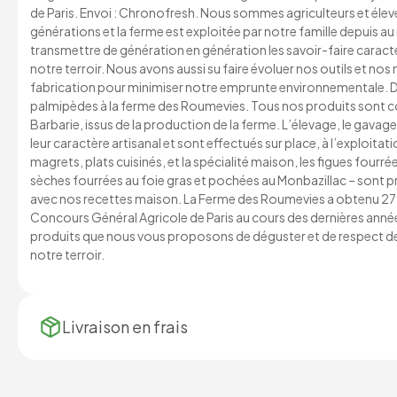
de Paris. Envoi : Chronofresh. Nous sommes agriculteurs et élev
générations et la ferme est exploitée par notre famille depuis a
transmettre de génération en génération les savoir-faire caract
notre terroir. Nous avons aussi su faire évoluer nos outils et no
fabrication pour minimiser notre emprunte environnementale. D
palmipèdes à la ferme des Roumevies. Tous nos produits sont c
Barbarie, issus de la production de la ferme. L’élevage, le gavag
leur caractère artisanal et sont effectués sur place, à l’exploitati
magrets, plats cuisinés, et la spécialité maison, les figues fourré
sèches fourrées au foie gras et pochées au Monbazillac – sont p
avec nos recettes maison. La Ferme des Roumevies a obtenu 27 
Concours Général Agricole de Paris au cours des dernières année
produits que nous vous proposons de déguster et de respect d
notre terroir.
Livraison en
frais