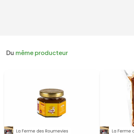
Du
même producteur
La Ferme des Roumevies
La Ferme 