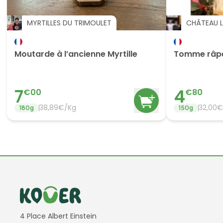
MYRTILLES DU TRIMOULET
CHÂTEAU L
Moutarde à l’ancienne Myrtille
Tomme râpée
7
4
€
00
€
80
38,89€/Kg
32,00€
180
g
150
g
Informations de contact
4 Place Albert Einstein