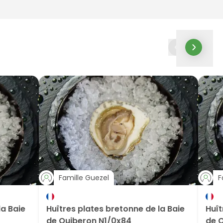
Famille Guezel
F
la Baie
Huîtres plates bretonne de la Baie
Huît
de Quiberon N1/0x84
de 