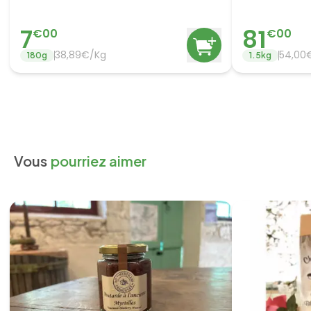
7
81
€
00
€
00
38,89€/Kg
54,00
180
g
1.5
kg
Vous
pourriez aimer