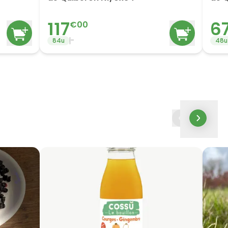
117
6
€
00
-
84
u
48
u