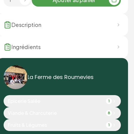
Description
Ingrédients
La Ferme des Roumevies
Epicerie Salée
1
Viande & Charcuterie
8
Fruits & Légumes
1