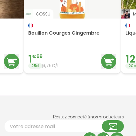
COSSU
M
Bouillon Courges Gingembre
Liqu
1
12
€
69
6,76€/L
25
cl
20
c
Newsl
Restez connecté à nos producteurs
Votre adresse email