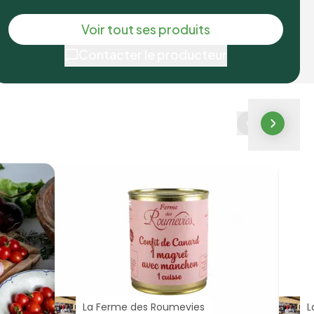
Voir tout ses produits
Contacter le producteur
La Ferme des Roumevies
L