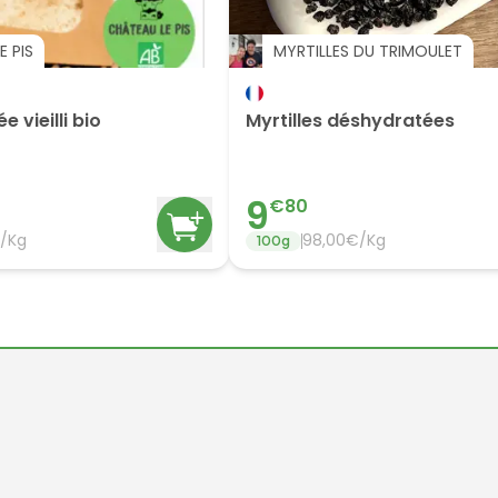
E PIS
MYRTILLES DU TRIMOULET
 vieilli bio
Myrtilles déshydratées
9
€
80
/Kg
98,00€/Kg
100
g