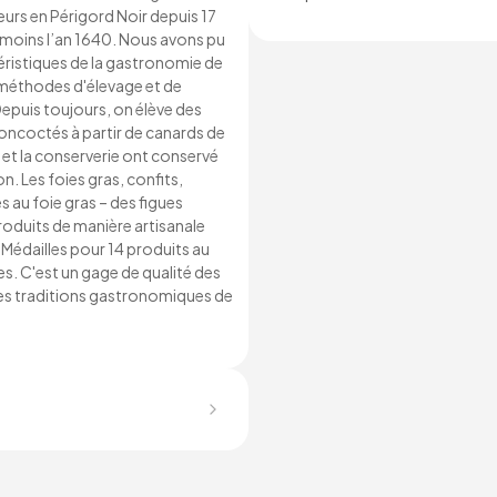
eurs en Périgord Noir depuis 17
u moins l’an 1640. Nous avons pu
éristiques de la gastronomie de
s méthodes d'élevage et de
epuis toujours, on élève des
oncoctés à partir de canards de
e et la conserverie ont conservé
on. Les foies gras, confits,
es au foie gras – des figues
roduits de manière artisanale
Médailles pour 14 produits au
s. C'est un gage de qualité des
es traditions gastronomiques de