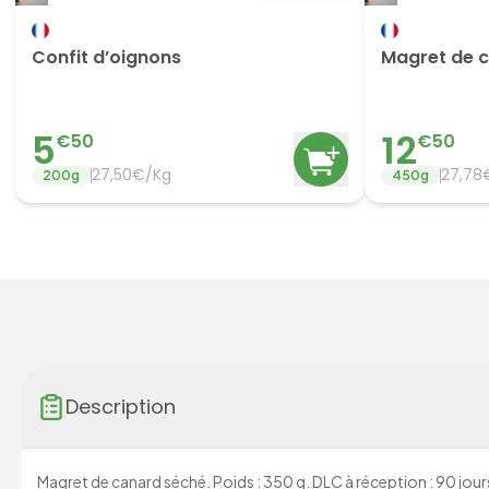
Confit d’oignons
Magret de c
5
12
€
50
€
50
27,50€/Kg
27,78
200
g
450
g
Description
Magret de canard séché. Poids : 350 g. DLC à réception : 90 jours