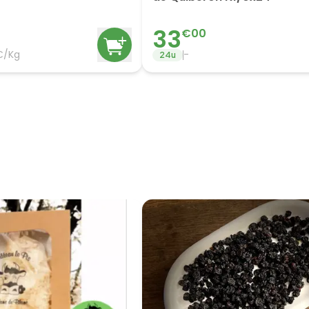
33
€
00
€/Kg
-
24
u