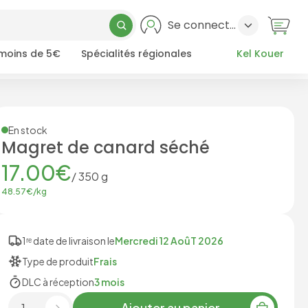
Se connecter
 moins de 5€
Spécialités régionales
Kel Kouer
En stock
Magret de canard séché
17.00
€
/
350
g
48.57
€/
kg
1ʳᵉ date de livraison le
Mercredi 12 AoûT 2026
Type de produit
Frais
DLC à réception
3 mois
Ajouter au panier