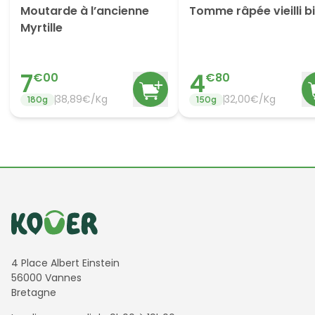
Moutarde à l’ancienne
Tomme râpée vieilli b
Myrtille
7
4
€
00
€
80
38,89€/Kg
32,00€/Kg
180
g
150
g
Informations de contact
4 Place Albert Einstein
56000 Vannes
Bretagne