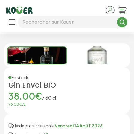
Aller au contenu principal
Rechercher sur Kouer
En stock
Gin Envol BIO
38.00
€
/
50
cl
76.00
€/
L
1ʳᵉ date de livraison le
Vendredi 14 AoûT 2026