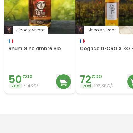
Alcools Vivant
Alcools Vivant
Rhum Gino ambré Bio
Cognac DECROIX XO 
50
72
€
00
€
00
71,43€/L
102,86€/L
70
cl
70
cl