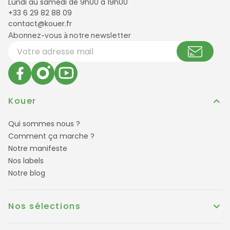
Lundi au samedi de 9h00 à 19h00
+33 6 29 82 88 09
contact@kouer.fr
Newsletter et réseaux sociaux
Abonnez-vous à notre newsletter
Votre adresse email
Kouer
Qui sommes nous ?
Comment ça marche ?
Notre manifeste
Nos labels
Notre blog
Nos sélections