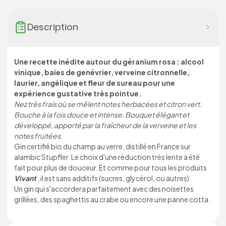
Description
Une recette inédite autour du géranium rosa : alcool
vinique, baies de genévrier, verveine citronnelle,
laurier, angélique et fleur de sureau pour une
expérience gustative très pointue.
Nez très frais où se mêlent notes herbacées et citron vert.
Bouche à la fois douce et intense. Bouquet élégant et
développé, apporté par la fraîcheur de la verveine et les
notes fruitées.
Gin certifié bio du champ au verre, distillé en France sur
alambic Stupfler. Le choix d'une réduction très lente a été
fait pour plus de douceur. Et comme pour tous les produits
Vivant
, il est sans additifs (sucres, glycérol, ou autres).
Un gin qui s'accordera parfaitement avec des noisettes
grillées, des spaghettis au crabe ou encore une panne cotta.