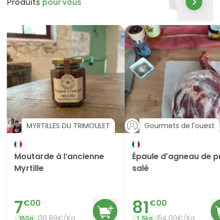
Produits
pour vous
MYRTILLES DU TRIMOULET
Gourmets de l'ouest
Moutarde à l’ancienne
Épaule d'agneau de p
Myrtille
salé
7
81
€
00
€
00
38,89€/Kg
54,00€/Kg
180
g
1.5
kg