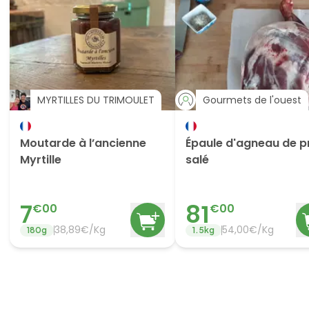
MYRTILLES DU TRIMOULET
Gourmets de l'ouest
Moutarde à l’ancienne
Épaule d'agneau de p
Myrtille
salé
7
81
€
00
€
00
38,89€/Kg
54,00€/Kg
180
g
1.5
kg