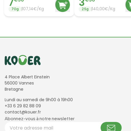
7
3
107,14€/Kg
140,00€/Kg
70
g
25
g
Informations de contact
4 Place Albert Einstein
56000 Vannes
Bretagne
Lundi au samedi de 9h00 à 19h00
+33 6 29 82 88 09
contact@kouer.fr
Newsletter et réseaux sociaux
Abonnez-vous à notre newsletter
Votre adresse email