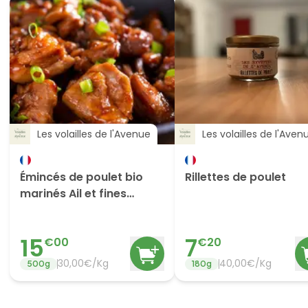
Les volailles de l'Avenue
Les volailles de l'Aven
Émincés de poulet bio
Rillettes de poulet
marinés Ail et fines
herbes
15
7
€
00
€
20
30,00€/Kg
40,00€/Kg
500
g
180
g