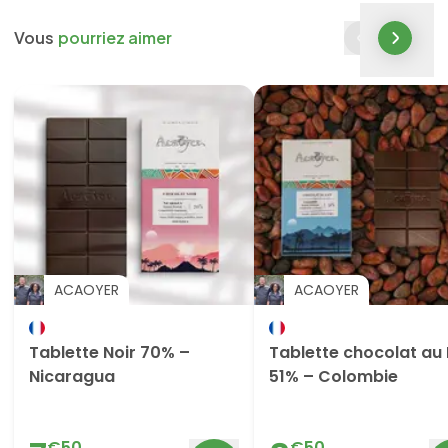
Vous
pourriez aimer
ACAOYER
ACAOYER
Tablette Noir 70% –
Tablette chocolat au 
Nicaragua
51% – Colombie
€
50
€
50