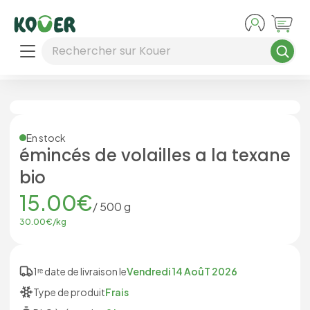
Aller au contenu principal
Rechercher sur Kouer
En stock
émincés de volailles a la texane
bio
15.00
€
/
500
g
30.00
€/
kg
1ʳᵉ date de livraison le
Vendredi 14 AoûT 2026
Type de produit
Frais