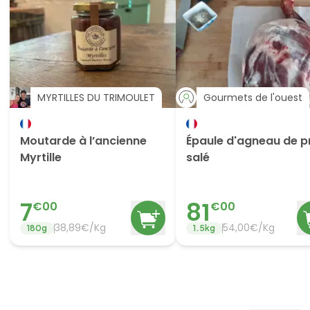
MYRTILLES DU TRIMOULET
Gourmets de l'ouest
Moutarde à l’ancienne
Épaule d'agneau de p
Myrtille
salé
7
81
€
00
€
00
38,89€/Kg
54,00€/Kg
180
g
1.5
kg