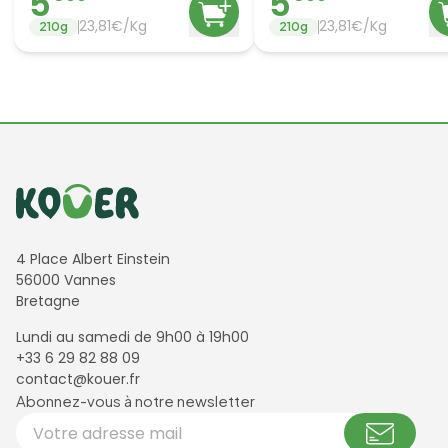
5
5
23,81€/Kg
23,81€/Kg
210
g
210
g
Informations de contact
4 Place Albert Einstein
56000 Vannes
Bretagne
Lundi au samedi de 9h00 à 19h00
+33 6 29 82 88 09
contact@kouer.fr
Newsletter et réseaux sociaux
Abonnez-vous à notre newsletter
Votre adresse email