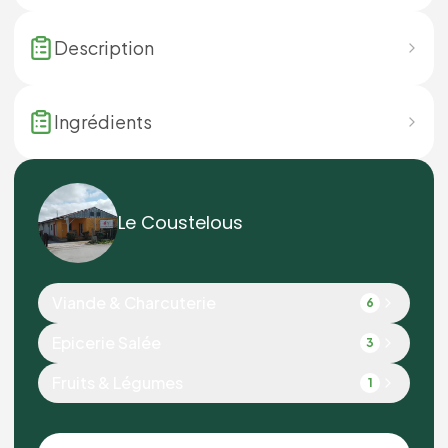
Description
Ingrédients
Le Coustelous
Viande & Charcuterie
6
Epicerie Salée
3
Fruits & Légumes
1