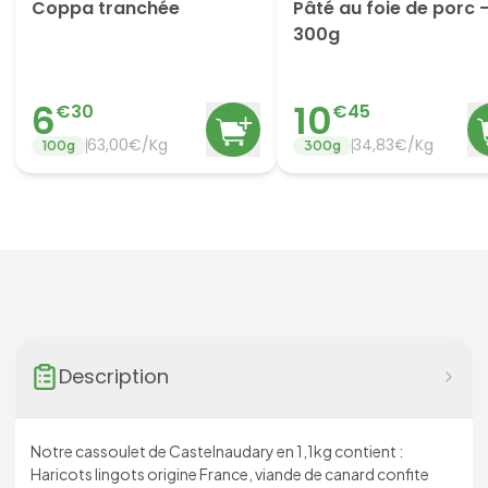
Coppa tranchée
Pâté au foie de porc 
300g
6
10
€
30
€
45
63,00€/Kg
34,83€/Kg
100
g
300
g
Description
Notre cassoulet de Castelnaudary en 1,1kg contient :
Haricots lingots origine France, viande de canard confite