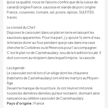
(pour sa qualité, nous ne faisons confire que de la cuisse de
canard) origine France, saucisse et viande de porc origine
France, couennes, tomate, sel, poivre, épices. SULFITES
traces.
Le conseil du Chef :
Disposez le cassoulet dans un plat en terre en laissant les
saucisses apparentes. Pour ma part, j’y ajoute ½ verre d’eau.
Je le laisse dorer au four pendant que je vais dans ma cave
chercher le Corbières ou le Minervois pour l’accompagner.
C’est le plat roi de Castelnaudary, issu de la tradition locale. Il
doit son nom au récipient dans lequel il mijote : la cassole.
La Légende :
Le cassoulet est né lors d’un siège dont les chauriens
(habitants de Castelnaudary) ont été les martyrs au Moyen-
Âge.
Devant le manque de nourriture, ils ont réuni et mitonné
toutes les dernières denrées qui leur restaient, donnant ainsi
naissance au célèbre cassoulet de Castelnaudary.
Pays d'origine:
France