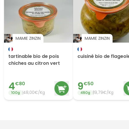
MAMIE ZINZIN
MAMIE ZINZIN
tartinable bio de pois
cuisiné bio de flageol
chiches au citron vert
4
9
€
80
€
50
48,00€/Kg
19,79€/Kg
100
g
480
g