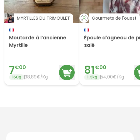
MYRTILLES DU TRIMOULET
Gourmets de l'ouest
Moutarde à l’ancienne
Épaule d'agneau de p
Myrtille
salé
7
81
€
00
€
00
38,89€/Kg
54,00€/Kg
180
g
1.5
kg