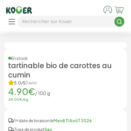
Aller au contenu principal
Rechercher sur Kouer
En stock
tartinable bio de carottes au
cumin
5.0
/5
(
1
avis)
4.90
€
/
100
g
49.00
€/
kg
1ʳᵉ date de livraison le
Mardi 11 AoûT 2026
Type de produit
Sec