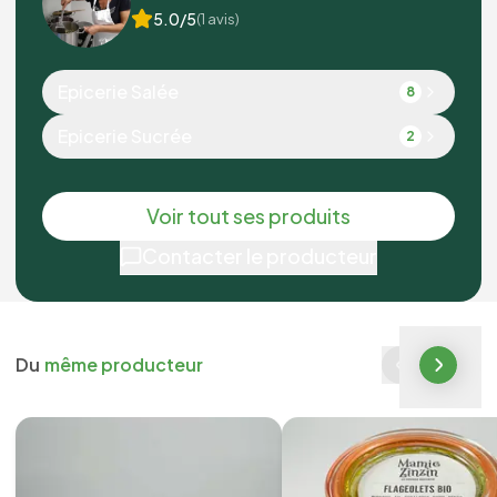
5.0
/5
(
1
avis)
Epicerie Salée
8
Epicerie Sucrée
2
Voir tout ses produits
Contacter le producteur
Du
même producteur