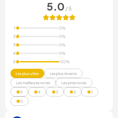
5.0
/ 5
1
0
%
2
0
%
3
0
%
4
0
%
5
100
%
Les plus utiles
Les plus récents
Les meilleures notes
Les pires notes
5
4
3
2
1
0