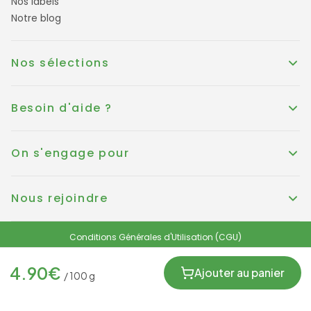
Nos labels
Notre blog
Nos sélections
Besoin d'aide ?
On s'engage pour
Nous rejoindre
Conditions Générales d'Utilisation (CGU)
Conditions générales de vente
Politique de Cookies
Mentions légales
4.90
€
Protection des données personnelles et RGPD
Ajouter au panier
/
100
g
FRANCE
© KOUER France 2025