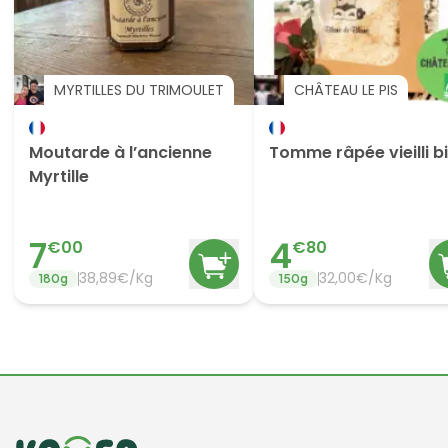
MYRTILLES DU TRIMOULET
CHÂTEAU LE PIS
Moutarde à l’ancienne
Tomme râpée vieilli b
Myrtille
7
4
€
00
€
80
38,89€/Kg
32,00€/Kg
180
g
150
g
Informations de contact