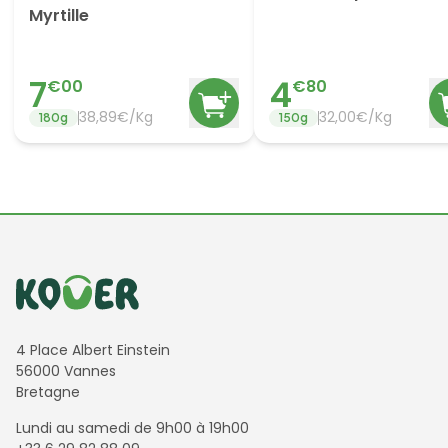
Myrtille
7
4
€
00
€
80
38,89€/Kg
32,00€/Kg
180
g
150
g
Informations de contact
4 Place Albert Einstein
56000 Vannes
Bretagne
Lundi au samedi de 9h00 à 19h00