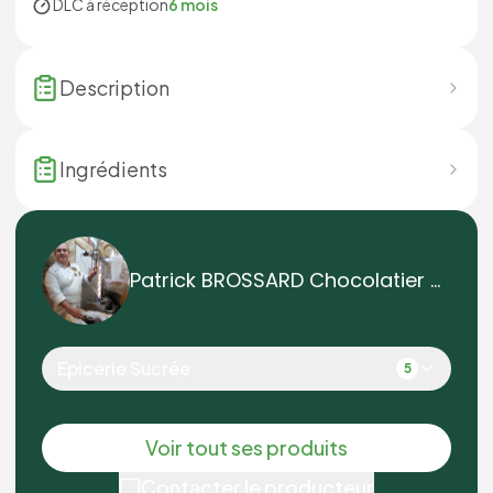
DLC à réception
6 mois
Description
Ingrédients
Patrick BROSSARD Chocolatier Artisan-Févier
Epicerie Sucrée
5
Voir tout ses produits
Contacter le producteur