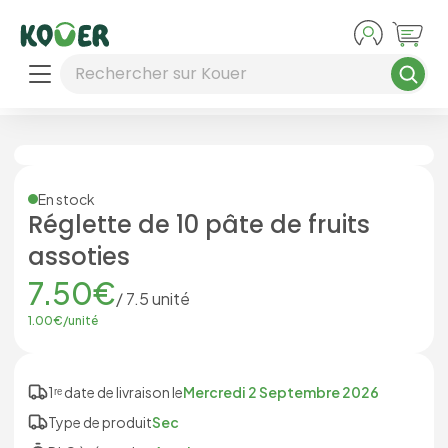
Aller au contenu principal
Rechercher sur Kouer
En stock
Réglette de 10 pâte de fruits
assoties
7.50
€
/
7.5
unité
1.00
€/
unité
1ʳᵉ date de livraison le
Mercredi 2 Septembre 2026
Type de produit
Sec