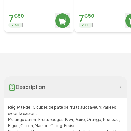
7
7
€
50
€
50
-
-
7.5
u
7.5
u
Description
Réglette de 10 cubes de pâte de fruits aux saveurs variées
selon la saison.
Mélange parmi : Fruits rouges, Kiwi, Poire, Orange, Pruneau,
Figue, Citron, Marron, Coing, Fraise.