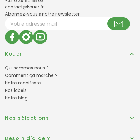
+33 6 29 82 88 09
contact@kouer.fr
Newsletter et réseaux sociaux
Abonnez-vous à notre newsletter
Votre adresse email
Kouer
Qui sommes nous ?
Comment ça marche ?
Notre manifeste
Nos labels
Notre blog
Nos sélections
Besoin d'aide ?