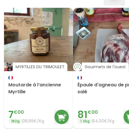
MYRTILLES DU TRIMOULET
Gourmets de l'ouest
Moutarde à l’ancienne
Épaule d'agneau de p
Myrtille
salé
7
81
€
00
€
00
38,89€/Kg
54,00€/Kg
180
g
1.5
kg