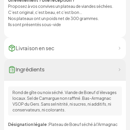
Un évènement ? Une réception ?
Proposez à vos convives un plateau de viandes séchées.
C’est original, c’est beau, et c’est bon…
Nos plateaux ont un poids net de 300 grammes.
Ils sont présentés sous-vide
Livraison en
sec
Ingrédients
Rond de gîte ou noix séché. Viande de Bœuf d’élevages
locaux. Sel de Camargue non raffiné. Bas-Armagnac
VSOP du Gers. Sans sel nitrité, ni sucres, ni additifs, ni
conservateurs, ni colorants.
Désignation légale :
Plateau de Bœuf séché à l'Armagnac