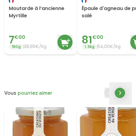
Moutarde à l’ancienne
Épaule d'agneau de p
Myrtille
salé
7
81
€
00
€
00
38,89€/Kg
54,00€/Kg
180
g
1.5
kg
Vous
pourriez aimer