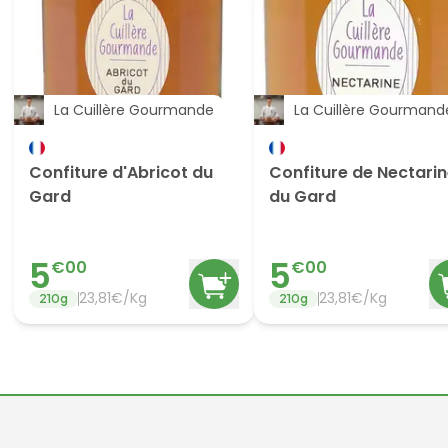
La Cuillère Gourmande
La Cuillère Gourmand
Confiture d'Abricot du
Confiture de Nectari
Gard
du Gard
5
5
€
00
€
00
23,81€/Kg
23,81€/Kg
210
g
210
g