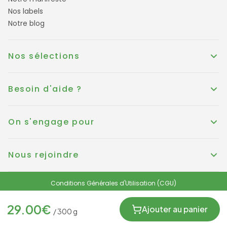
Nos labels
Notre blog
Nos sélections
Besoin d'aide ?
On s'engage pour
Nous rejoindre
Conditions Générales d'Utilisation (CGU)
Conditions générales de vente
Politique de Cookies
Mentions légales
29.00
€
Protection des données personnelles et RGPD
Ajouter au panier
/
300
g
FRANCE
© KOUER France 2025