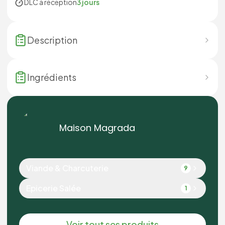
DLC à réception
3 jours
Description
Ingrédients
Maison Magrada
Viande & Charcuterie
9
Epicerie Salée
1
Voir tout ses produits