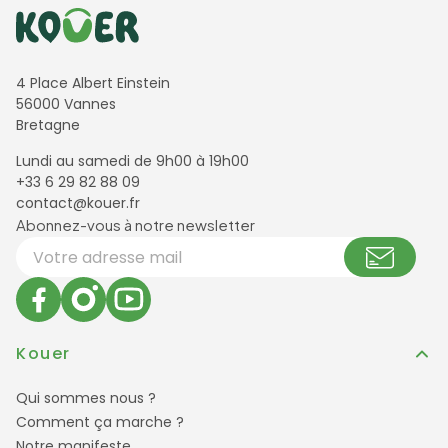
Informations de contact
4 Place Albert Einstein
56000 Vannes
Bretagne
Lundi au samedi de 9h00 à 19h00
+33 6 29 82 88 09
contact@kouer.fr
Newsletter et réseaux sociaux
Abonnez-vous à notre newsletter
Votre adresse email
Kouer
Qui sommes nous ?
Comment ça marche ?
Notre manifeste