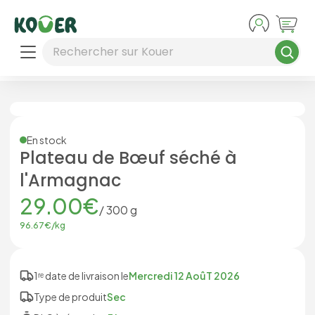
Aller au contenu principal
Rechercher sur Kouer
En stock
Plateau de Bœuf séché à
l'Armagnac
29.00
€
/
300
g
96.67
€/
kg
1ʳᵉ date de livraison le
Mercredi 12 AoûT 2026
Type de produit
Sec