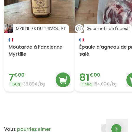
MYRTILLES DU TRIMOULET
Gourmets de l'ouest
Moutarde à l’ancienne
Épaule d'agneau de p
Myrtille
salé
7
81
€
00
€
00
38.89
€/
kg
54.00
€/
kg
180
g
1.5
kg
Vous
pourriez aimer