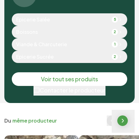
Epicerie Salée
5
Boissons
2
Viande & Charcuterie
1
Epicerie Sucrée
2
Voir tout ses produits
Contacter le producteur
Du
même producteur