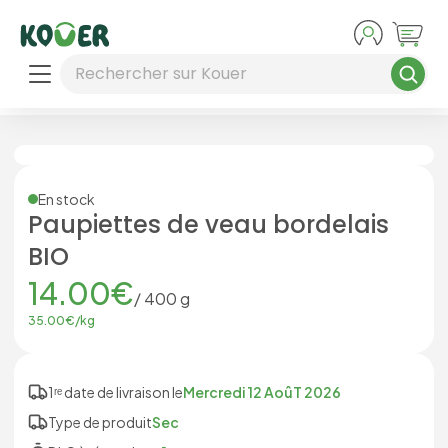
Aller au contenu principal
Rechercher sur Kouer
En stock
Paupiettes de veau bordelais
BIO
14.00
€
/
400
g
35.00
€/
kg
1ʳᵉ date de livraison le
Mercredi 12 AoûT 2026
Type de produit
Sec