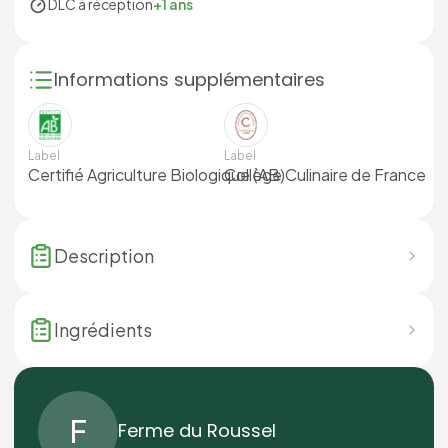
DLC à réception
+1 ans
Informations supplémentaires
Label
Label
Certifié Agriculture Biologique (AB)
Collège Culinaire de France
Description
Ingrédients
F
Ferme du Roussel