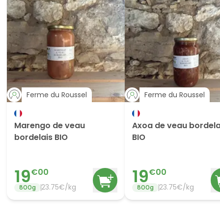
Ferme du Roussel
Ferme du Roussel
Marengo de veau
Axoa de veau bordela
bordelais BIO
BIO
19
19
€
00
€
00
23.75
€/
kg
23.75
€/
kg
800
g
800
g