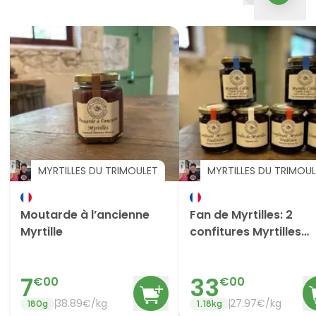
MYRTILLES DU TRIMOULET
MYRTILLES DU TRIMOU
Moutarde à l’ancienne
Fan de Myrtilles: 2
Myrtille
confitures Myrtilles
Tradition + 2 Confitur
Calines + 2 Coulis
7
33
€
00
€
00
38.89
€/
kg
27.97
€/
kg
180
g
1.18
kg