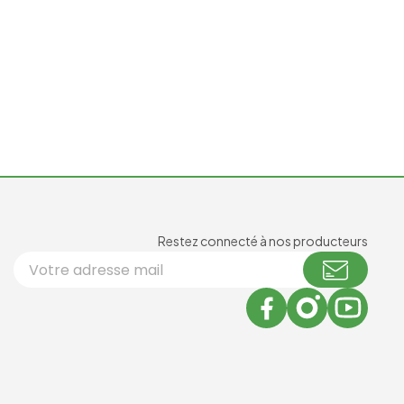
Newsl
Restez connecté à nos producteurs
Votre adresse email