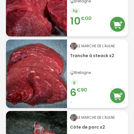
Bretagne
kg
10
€
00
-
LE MARCHE DE L'AULNE
Tranche à steack x2
Bretagne
g
6
€
90
-
LE MARCHE DE L'AULNE
Côte de porc x2