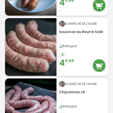
4
€
44
-
LE MARCHE DE L'AULNE
Saucisse au Beurre Salé
Bretagne
g
4
€
44
-
LE MARCHE DE L'AULNE
Chipolatas x6
Bretagne