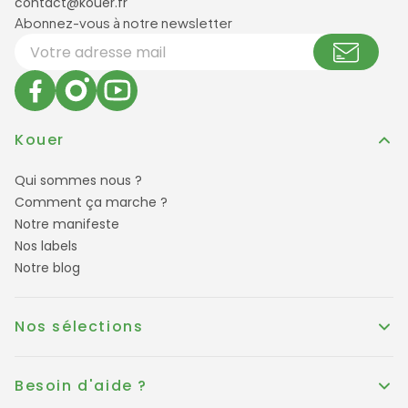
contact@kouer.fr
Newsletter et réseaux sociaux
Abonnez-vous à notre newsletter
Votre adresse email
Kouer
Qui sommes nous ?
Comment ça marche ?
Notre manifeste
Nos labels
Notre blog
Nos sélections
Besoin d'aide ?