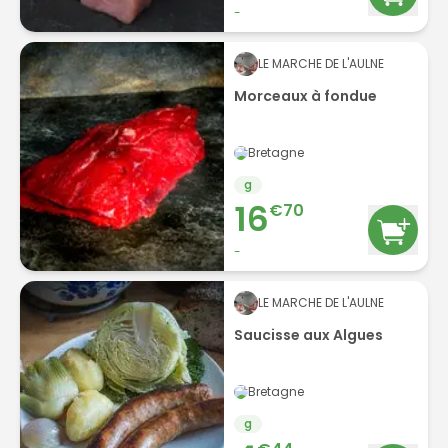
-
LE MARCHE DE L'AULNE
Morceaux à fondue
Bretagne
g
16
€
70
-
LE MARCHE DE L'AULNE
Saucisse aux Algues
Bretagne
g