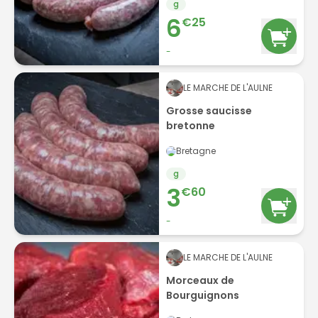
g
6
€
25
-
LE MARCHE DE L'AULNE
Grosse saucisse
bretonne
Bretagne
g
3
€
60
-
LE MARCHE DE L'AULNE
Morceaux de
Bourguignons