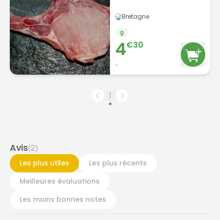
Bretagne
g
4
€
30
-
1
Avis
(
2
)
Les plus utiles
Les plus récents
Meilleures évaluations
Les moins bonnes notes