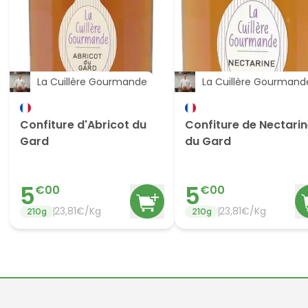
La Cuillère Gourmande
La Cuillère Gourmand
Confiture d'Abricot du
Confiture de Nectari
Gard
du Gard
5
5
€
00
€
00
23,81€/Kg
23,81€/Kg
210
g
210
g