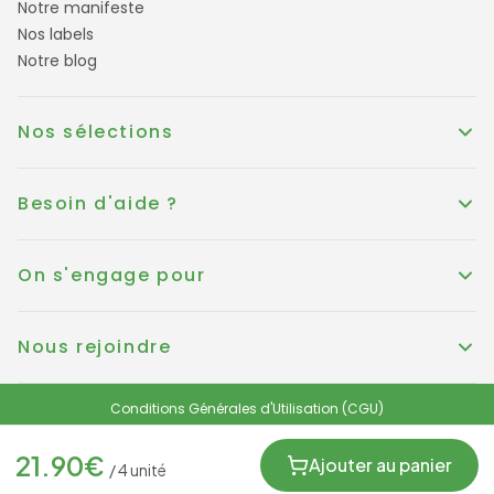
Notre manifeste
Nos labels
Notre blog
Nos sélections
Besoin d'aide ?
On s'engage pour
Nous rejoindre
Conditions Générales d'Utilisation (CGU)
Conditions générales de vente
Politique de Cookies
Mentions légales
21.90
€
Protection des données personnelles et RGPD
Ajouter au panier
/
4
unité
FRANCE
© KOUER France 2025