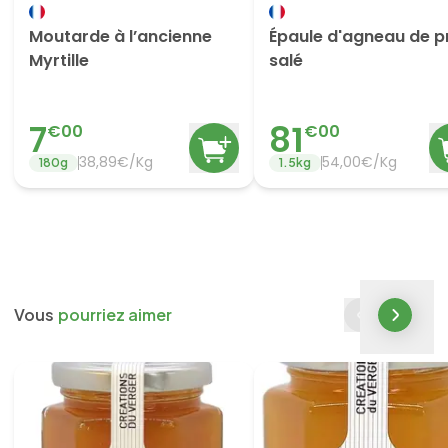
Moutarde à l’ancienne
Épaule d'agneau de p
Myrtille
salé
7
81
€
00
€
00
38,89€/Kg
54,00€/Kg
180
g
1.5
kg
Vous
pourriez aimer