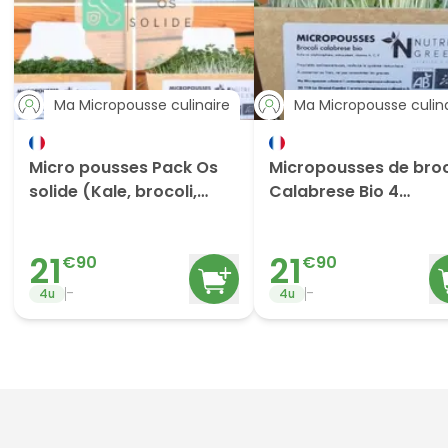
Ma Micropousse culinaire
Ma Micropousse culina
Micro pousses Pack Os
Micropousses de broc
solide (Kale, brocoli,
Calabrese Bio 4
cresson, moutarde) 4
barquettes
barquettes
21
21
€
90
€
90
-
-
4
u
4
u