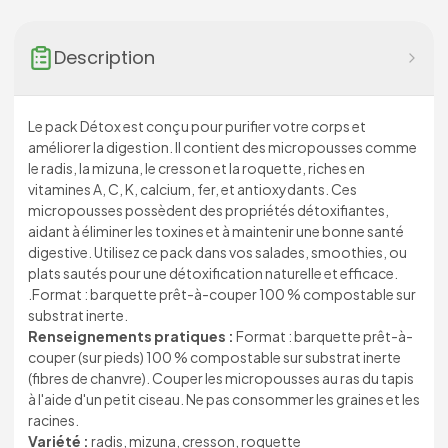
Description
Le pack Détox est conçu pour purifier votre corps et
améliorer la digestion. Il contient des micropousses comme
le radis, la mizuna, le cresson et la roquette, riches en
vitamines A, C, K, calcium, fer, et antioxydants. Ces
micropousses possèdent des propriétés détoxifiantes,
aidant à éliminer les toxines et à maintenir une bonne santé
digestive. Utilisez ce pack dans vos salades, smoothies, ou
plats sautés pour une détoxification naturelle et efficace.
.Format : barquette prêt-à-couper 100 % compostable sur
substrat inerte.
Renseignements pratiques :
Format : barquette prêt-à-
couper (sur pieds) 100 % compostable sur substrat inerte
(fibres de chanvre). Couper les micropousses au ras du tapis
à l'aide d'un petit ciseau. Ne pas consommer les graines et les
racines.
Variété :
radis, mizuna, cresson, roquette