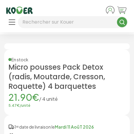
Aller au contenu principal
Rechercher sur Kouer
En stock
Micro pousses Pack Detox
(radis, Moutarde, Cresson,
Roquette) 4 barquettes
21.90
€
/
4
unité
5.47
€/
unité
1ʳᵉ date de livraison le
Mardi 11 AoûT 2026