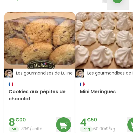
Les gourmandises de Luline
Les gourmandises de 
Cookies aux pépites de
Mini Meringues
chocolat
8
4
€
00
€
50
1.33
€/
unité
60.00
€/
kg
6
u
75
g