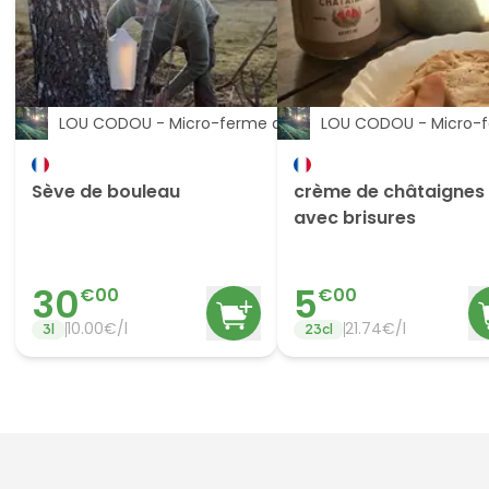
LOU CODOU - Micro-ferme du Caillou
LOU CODOU - Micro-f
Sève de bouleau
crème de châtaignes
avec brisures
30
5
€
00
€
00
10.00
€/
l
21.74
€/
l
3
l
23
cl