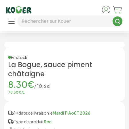
Aller au contenu principal
Rechercher sur Kouer
En stock
La Bogue, sauce piment
châtaigne
8.30
€
/
10.6
cl
78.30
€/
L
1ʳᵉ date de livraison le
Mardi 11 AoûT 2026
Type de produit
Sec