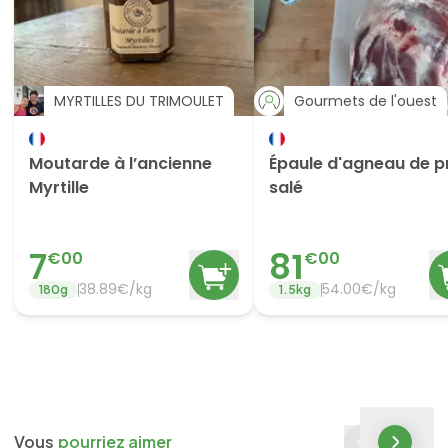
MYRTILLES DU TRIMOULET
Gourmets de l'ouest
Moutarde à l’ancienne
Épaule d'agneau de p
Myrtille
salé
7
81
€
00
€
00
38.89
€/
kg
54.00
€/
kg
180
g
1.5
kg
Vous
pourriez aimer