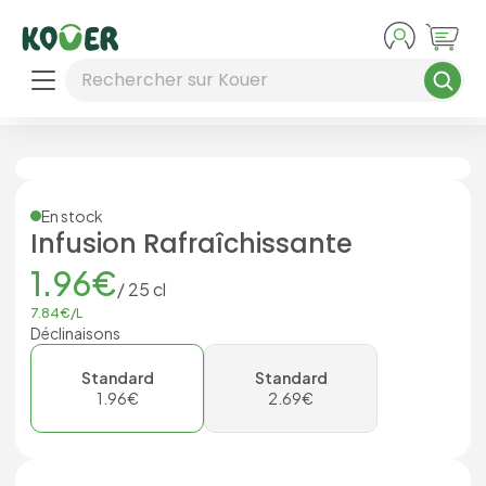
Aller au contenu principal
Rechercher sur Kouer
En stock
Infusion Rafraîchissante
1.96
€
/
25
cl
7.84
€/
L
Déclinaisons
Standard
Standard
1.96
€
2.69
€