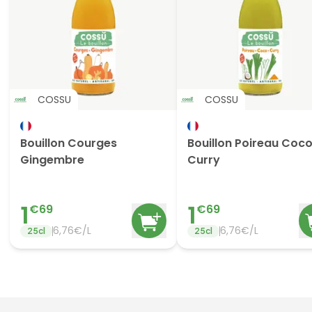
COSSU
COSSU
Bouillon Courges
Bouillon Poireau Coc
Gingembre
Curry
1
1
€
69
€
69
6,76€/L
6,76€/L
25
cl
25
cl