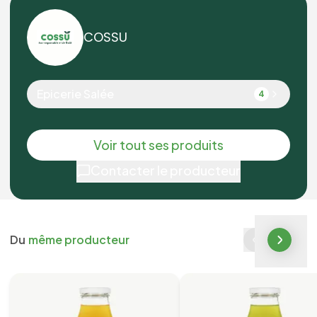
COSSU
Epicerie Salée
4
Voir tout ses produits
Contacter le producteur
Du
même producteur