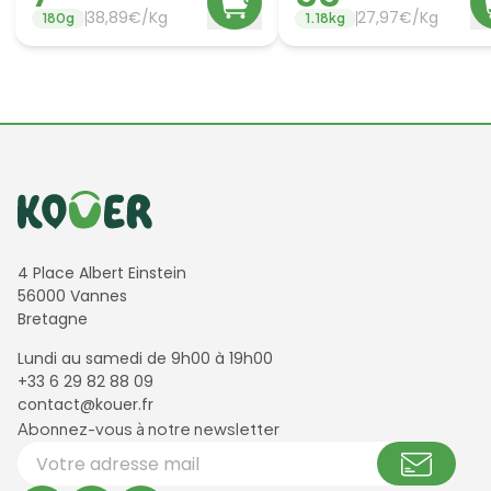
38,89€/Kg
27,97€/Kg
180
g
1.18
kg
Informations de contact
4 Place Albert Einstein
56000 Vannes
Bretagne
Lundi au samedi de 9h00 à 19h00
+33 6 29 82 88 09
contact@kouer.fr
Newsletter et réseaux sociaux
Abonnez-vous à notre newsletter
Votre adresse email