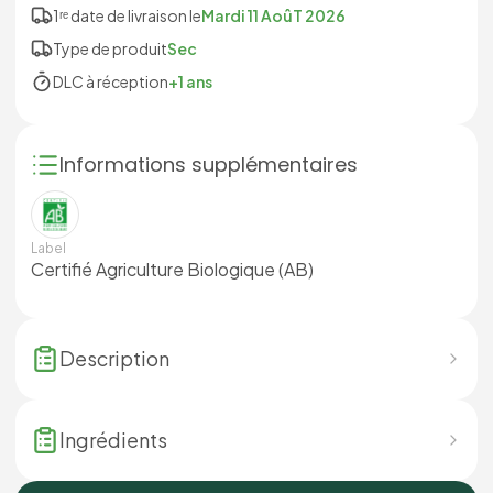
1ʳᵉ date de livraison le
Mardi 11 AoûT 2026
Type de produit
Sec
DLC à réception
+1 ans
Informations supplémentaires
Label
Certifié Agriculture Biologique (AB)
Description
Ingrédients