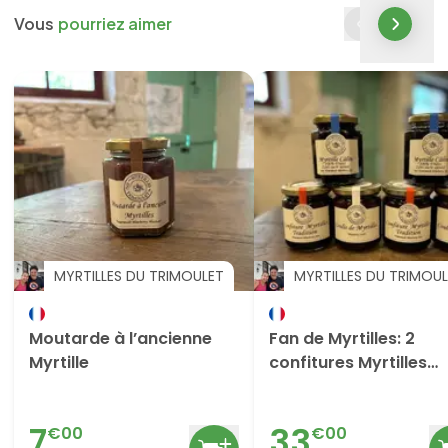
Vous
pourriez aimer
MYRTILLES DU TRIMOULET
MYRTILLES DU TRIMOU
Moutarde à l’ancienne
Fan de Myrtilles: 2
Myrtille
confitures Myrtilles
Tradition + 2 Confitur
Calines + 2 Coulis
7
33
€
00
€
00