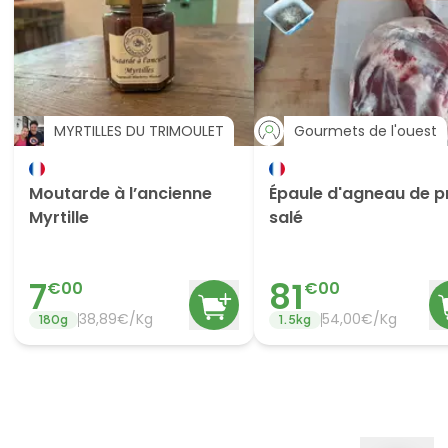
MYRTILLES DU TRIMOULET
Gourmets de l'ouest
Moutarde à l’ancienne
Épaule d'agneau de p
Myrtille
salé
7
81
€
00
€
00
38,89€/Kg
54,00€/Kg
180
g
1.5
kg