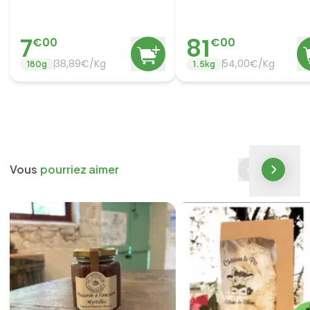
7
81
€
00
€
00
38,89€/Kg
54,00€/Kg
180
g
1.5
kg
Vous
pourriez aimer