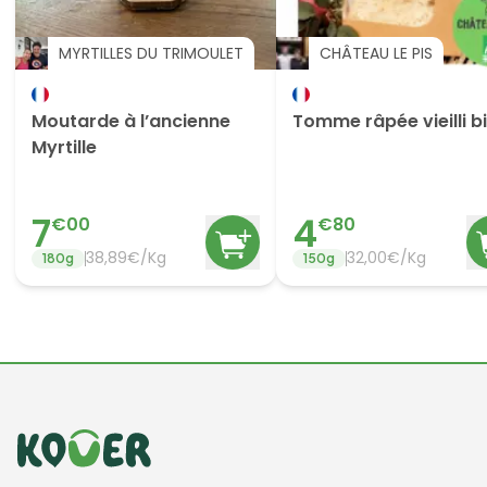
MYRTILLES DU TRIMOULET
CHÂTEAU LE PIS
Moutarde à l’ancienne
Tomme râpée vieilli b
Myrtille
7
4
€
00
€
80
38,89€/Kg
32,00€/Kg
180
g
150
g
Informations de contact