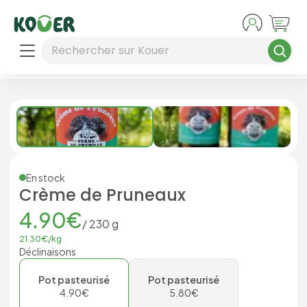
Aller au contenu principal
Rechercher sur Kouer
En stock
Crème de Pruneaux
4.90
€
/
230
g
21.30
€/
kg
Déclinaisons
Pot pasteurisé
Pot pasteurisé
4.90
€
5.80
€