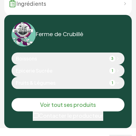
Ingrédients
Ferme de Crubillé
Boissons
3
Epicerie Sucrée
1
Fruits & Légumes
1
Voir tout ses produits
Contacter le producteur