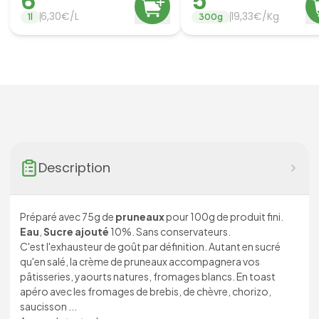
6
5
6,30€/L
19,33€/Kg
1
l
300
g
Description
Préparé avec 75g de
pruneaux
pour 100g de produit fini.
Eau
,
Sucre ajouté
10%. Sans conservateurs.
C'est l'exhausteur de goût par définition. Autant en sucré
qu'en salé, la crème de pruneaux accompagnera vos
pâtisseries, yaourts natures, fromages blancs. En toast
apéro avec les fromages de brebis, de chèvre, chorizo,
saucisson ...