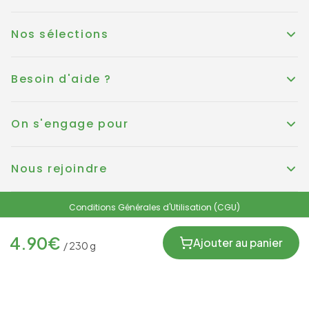
Nos sélections
Besoin d'aide ?
On s'engage pour
Nous rejoindre
Conditions Générales d'Utilisation (CGU)
Conditions générales de vente
Politique de Cookies
Mentions légales
4.90
€
Protection des données personnelles et RGPD
Ajouter au panier
/
230
g
FRANCE
© KOUER France 2025