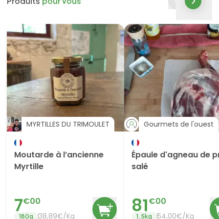
Produits
pour vous
MYRTILLES DU TRIMOULET
Gourmets de l'ouest
Moutarde à l’ancienne
Épaule d'agneau de p
Myrtille
salé
7
81
€
00
€
00
38,89€/Kg
54,00€/Kg
180
g
1.5
kg