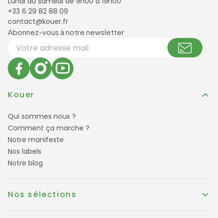
Lundi au samedi de 9h00 à 19h00
+33 6 29 82 88 09
contact@kouer.fr
Newsletter et réseaux sociaux
Abonnez-vous à notre newsletter
Votre adresse email
Kouer
Qui sommes nous ?
Comment ça marche ?
Notre manifeste
Nos labels
Notre blog
Nos sélections