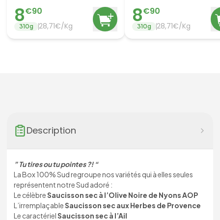
8
8
€
90
€
90
28,71€/Kg
28,71€/Kg
310
g
310
g
Description
” Tu tires ou tu pointes ?! “
La Box 100% Sud regroupe nos variétés qui à elles seules
représentent notre Sud adoré :
Le célèbre
Saucisson sec à l’Olive Noire de Nyons AOP
L’irremplaçable
Saucisson sec aux Herbes de Provence
Le caractériel
Saucisson sec à l’Ail