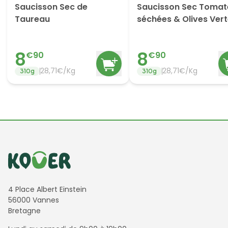
Saucisson Sec de
Saucisson Sec Tomat
Taureau
séchées & Olives Ver
8
8
€
90
€
90
28,71€/Kg
28,71€/Kg
310
g
310
g
Informations de contact
4 Place Albert Einstein
56000 Vannes
Bretagne