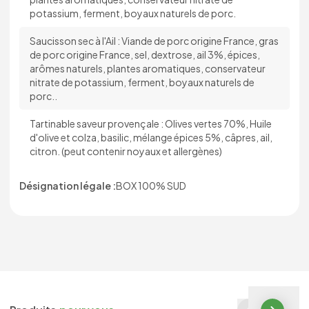
potassium, ferment, boyaux naturels de porc.
Saucisson sec à l'Ail : Viande de porc origine France, gras
de porc origine France, sel, dextrose, ail 3%, épices,
arômes naturels, plantes aromatiques, conservateur
nitrate de potassium, ferment, boyaux naturels de
porc..
Tartinable saveur provençale : Olives vertes 70%, Huile
d'olive et colza, basilic, mélange épices 5%, câpres, ail,
citron. (peut contenir noyaux et allergènes)
Désignation légale :
BOX 100% SUD