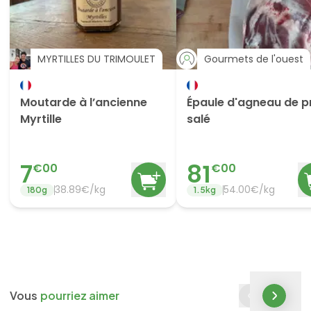
MYRTILLES DU TRIMOULET
Gourmets de l'ouest
Moutarde à l’ancienne
Épaule d'agneau de p
Myrtille
salé
7
81
€
00
€
00
38.89
€/
kg
54.00
€/
kg
180
g
1.5
kg
Vous
pourriez aimer