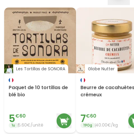
Les Tortillas de SONORA
Globe Nutter
Paquet de 10 tortillas de
Beurre de cacahuète
blé bio
crémeux
5
7
€
60
€
60
5.60
€/
unité
40.00
€/
kg
1
u
190
g