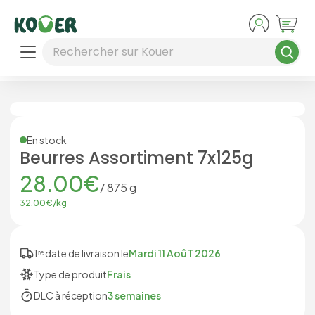
Aller au contenu principal
Rechercher sur Kouer
En stock
Beurres Assortiment 7x125g
28.00
€
/
875
g
32.00
€/
kg
1ʳᵉ date de livraison le
Mardi 11 AoûT 2026
Type de produit
Frais
DLC à réception
3 semaines