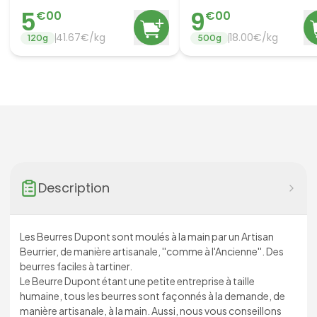
5
9
€
00
€
00
41.67
€/
kg
18.00
€/
kg
120
g
500
g
Description
Les Beurres Dupont sont moulés à la main par un Artisan
Beurrier, de manière artisanale, ''comme à l'Ancienne''. Des
beurres faciles à tartiner.
Le Beurre Dupont étant une petite entreprise à taille
humaine, tous les beurres sont façonnés à la demande, de
manière artisanale, à la main. Aussi, nous vous conseillons